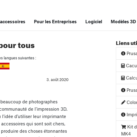
accessoires
Pour les Entreprises
Logiciel
Modèles 3D
pour tous
Liens ut
Prus
es langues suivantes :
Cacul
Calcu
3. août 2020
Prusa
 beaucoup de photographes
Color
a communauté de l’impression 3D.
Impri
l’idée d’utiliser leur imprimante
accessoires qui sont soit chers,
Kit d
ez produire des choses étonnantes
MK4