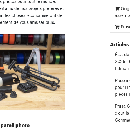
res photos pour tout le monde.
rtains de nos projets préférés et
Orig
assemb
ont les choses, économiseront de
alement de vous amuser plus.
Prus
Articles 
État de 
2026 : 
Edition
Prusame
pour l’
pièces 
Prusa 
d’outil
Comman
ppareil photo