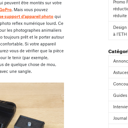
Promo F
ui peuvent être montés sur votre
réducti
 GoPro
. Mais vous pouvez
réduite
e support d’appareil photo
qui
photo reflex numérique lourd. Ce
Design 
pour les photographes animaliers
à l’ETH
o toujours prêt et le porter autour
nconfortable. Si votre appareil
Catégor
urez-vous de vérifier que la pièce
ur le tenir (par exemple,
Annonc
sus de quelque chose de mou,
avec une sangle.
Astuces
Concou
Guides
Intervi
Journa