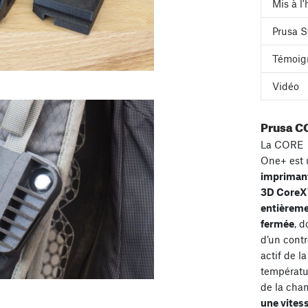
Mis à l
Prusa S
Témoig
Vidéo
Prusa C
La CORE
One+ est 
impriman
3D Core
entièrem
fermée
, d
d’un contr
actif de la
températu
de la cha
une vites