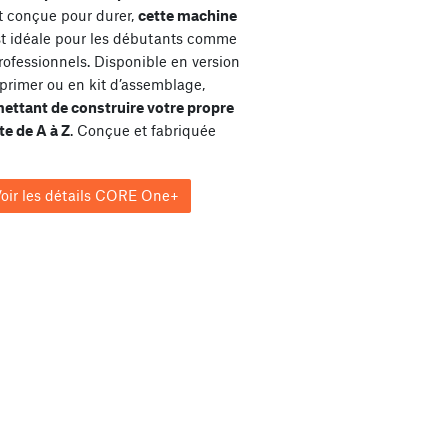
et conçue pour durer,
cette machine
st idéale pour les débutants comme
rofessionnels. Disponible en version
primer ou en kit d’assemblage,
ettant de construire votre propre
e de A à Z
. Conçue et fabriquée
oir les détails CORE One+