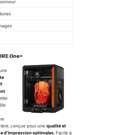
'honneur
tories
nages
ORE One+
une
te
XY
ent
otée
ôle
re
mbre, conçue pour une
qualité et
se d’impression optimales
. Facile à