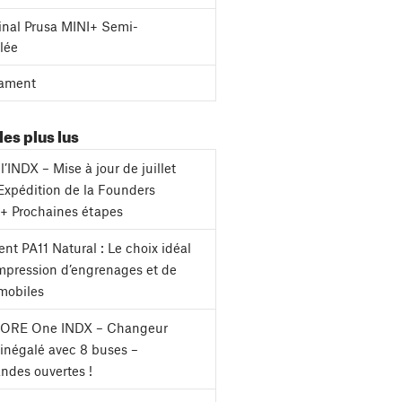
inal Prusa MINI+ Semi-
lée
ament
les plus lus
l’INDX – Mise à jour de juillet
Expédition de la Founders
 + Prochaines étapes
nt PA11 Natural : Le choix idéal
impression d’engrenages et de
mobiles
CORE One INDX – Changeur
s inégalé avec 8 buses –
des ouvertes !