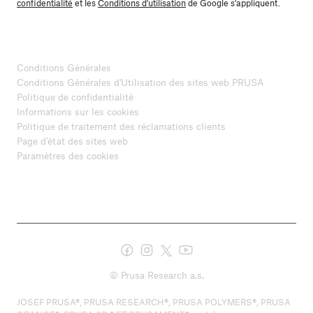
confidentialité
et les
Conditions d'utilisation
de Google s'appliquent.
Conditions Générales
Conditions Générales d'Utilisation des sites web PRUSA
Politique de confidentialité
Informations sur les cookies
Politique de traitement des réclamations clients
Page d'état des sites web
Paramètres des cookies
© Prusa Research a.s.
JOSEF PRUSA®, PRUSA RESEARCH®, PRUSA POLYMERS®, PRUSA