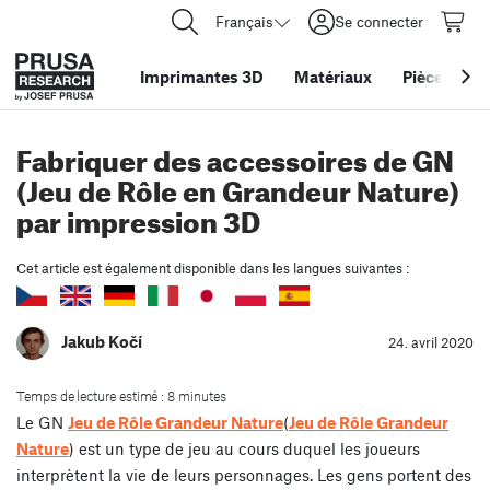
Français
Se connecter
Imprimantes 3D
Matériaux
Pièces
&
ac
Fabriquer des accessoires de GN
(Jeu de Rôle en Grandeur Nature)
par impression 3D
Cet article est également disponible dans les langues suivantes :
Jakub Kočí
24. avril 2020
Temps de lecture estimé : 8 minutes
Le GN
Jeu de Rôle Grandeur Nature
(
Jeu de Rôle Grandeur
Nature
) est un type de jeu au cours duquel les joueurs
interprètent la vie de leurs personnages. Les gens portent des