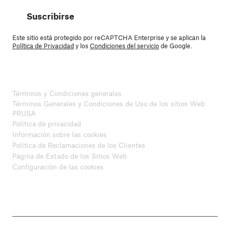
Suscribirse
Este sitio está protegido por reCAPTCHA Enterprise y se aplican la
Política de Privacidad
y los
Condiciones del servicio
de Google.
Términos y Condiciones generales
Términos Generales y Condiciones de Uso de los sitios Web
PRUSA
Política de privacidad
Información sobre las cookies
Política de Reclamaciones de los Clientes
Página de Estado de los Sitios Web
Configuración de las cookies