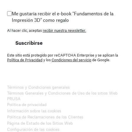
Me gustaría recibir el e-book "Fundamentos de la
Impresión 3D" como regalo
Al hacer clic, aceptas
recibir nuestra newsletter.
Suscribirse
Este sitio está protegido por reCAPTCHA Enterprise y se aplican la
Política de Privacidad
y los
Condiciones del servicio
de Google.
Términos y Condiciones generales
Términos Generales y Condiciones de Uso de los sitios Web
PRUSA
Política de privacidad
Información sobre las cookies
Política de Reclamaciones de los Clientes
Página de Estado de los Sitios Web
Configuración de las cookies