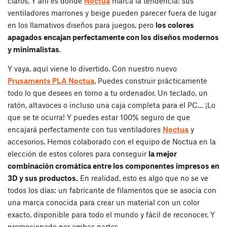
claros. Y ahí es donde
Noctua
marca la tendencia: sus
ventiladores marrones y beige pueden parecer fuera de lugar
en los llamativos diseños para juegos, pero
los colores
apagados encajan perfectamente con los diseños modernos
y minimalistas
.
Y vaya, aquí viene lo divertido. Con nuestro nuevo
Prusaments PLA Noctua
, Puedes construir prácticamente
todo lo que desees en torno a tu ordenador. Un teclado, un
ratón, altavoces o incluso una caja completa para el PC… ¡Lo
que se te ocurra! Y puedes estar 100% seguro de que
encajará perfectamente con tus ventiladores
Noctua
y
accesorios. Hemos colaborado con el equipo de Noctua en la
elección de estos colores para conseguir
la mejor
combinación cromática entre los componentes impresos en
3D y sus productos.
En realidad, esto es algo que no se ve
todos los días: un fabricante de filamentos que se asocia con
una marca conocida para crear un material con un color
exacto, disponible para todo el mundo y fácil de reconocer. Y
promocionado por ambas partes.