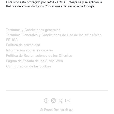
Este sitio está protegido por reCAPTCHA Enterprise y se aplican la
Política de Privacidad
y los
Condiciones del servicio
de Google.
Términos y Condiciones generales
Términos Generales y Condiciones de Uso de los sitios Web
PRUSA
Política de privacidad
Información sobre las cookies
Política de Reclamaciones de los Clientes
Página de Estado de los Sitios Web
Configuración de las cookies
© Prusa Research a.s.