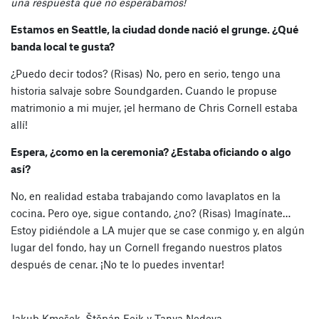
una respuesta que no esperábamos!
Estamos en Seattle, la ciudad donde nació el grunge. ¿Qué
banda local te gusta?
¿Puedo decir todos? (Risas) No, pero en serio, tengo una
historia salvaje sobre Soundgarden. Cuando le propuse
matrimonio a mi mujer, ¡el hermano de Chris Cornell estaba
allí!
Espera, ¿como en la ceremonia? ¿Estaba oficiando o algo
así?
No, en realidad estaba trabajando como lavaplatos en la
cocina. Pero oye, sigue contando, ¿no? (Risas) Imagínate…
Estoy pidiéndole a LA mujer que se case conmigo y, en algún
lugar del fondo, hay un Cornell fregando nuestros platos
después de cenar. ¡No te lo puedes inventar!
Jakub Kmošek, Štěpán Feik y Tanya Nedeva