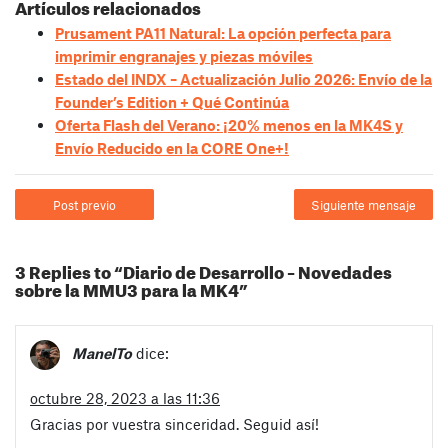
Artículos relacionados
Prusament PA11 Natural: La opción perfecta para
imprimir engranajes y piezas móviles
Estado del INDX – Actualización Julio 2026: Envío de la
Founder’s Edition + Qué Continúa
Oferta Flash del Verano: ¡20% menos en la MK4S y
Envío Reducido en la CORE One+!
Post previo
Siguiente mensaje
3 Replies to “Diario de Desarrollo – Novedades
sobre la MMU3 para la MK4”
ManelTo
dice:
octubre 28, 2023 a las 11:36
Gracias por vuestra sinceridad. Seguid así!