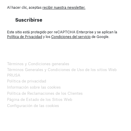
Al hacer clic, aceptas
recibir nuestra newsletter.
Suscribirse
Este sitio está protegido por reCAPTCHA Enterprise y se aplican la
Política de Privacidad
y los
Condiciones del servicio
de Google.
Términos y Condiciones generales
Términos Generales y Condiciones de Uso de los sitios Web
PRUSA
Política de privacidad
Información sobre las cookies
Política de Reclamaciones de los Clientes
Página de Estado de los Sitios Web
Configuración de las cookies