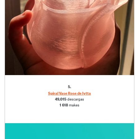
5.
Spiral Vase Rose de Iytta
49,015
descargas
1 618
makes