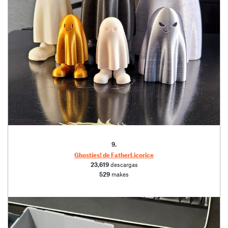
9.
Ghosties! de FatherLicorice
23,619
descargas
529
makes