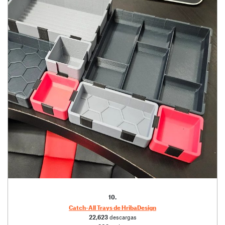
10.
Catch-All Trays de HribaDesign
22,623
descargas