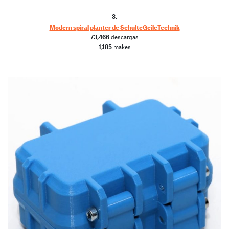
3.
Modern spiral planter de SchulteGeileTechnik
73,466
descargas
1,185
makes