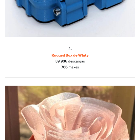
4.
Rugged Box de Whity
59,936
descargas
766
makes