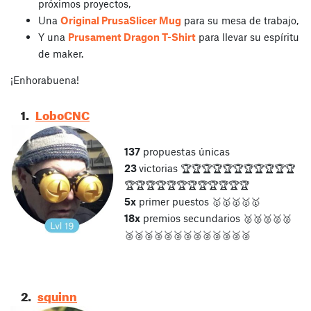
próximos proyectos,
Una
Original PrusaSlicer Mug
para su mesa de trabajo,
Y una
Prusament Dragon T-Shirt
para llevar su espíritu
de maker.
¡Enhorabuena!
1.
LoboCNC
137
propuestas únicas
23
victorias 🏆🏆🏆🏆🏆🏆🏆🏆🏆🏆🏆
🏆🏆🏆🏆🏆🏆🏆🏆🏆🏆🏆🏆
5x
primer puestos 🥇🥇🥇🥇🥇
18x
premios secundarios 🥈🥈🥈🥈🥈
🥈🥈🥈🥈🥈🥈🥈🥈🥈🥈🥈🥈🥈
2.
squinn