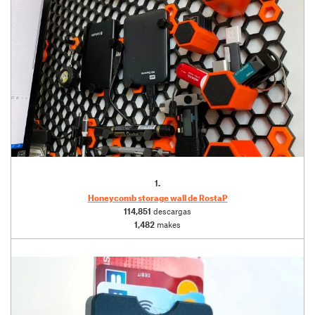
1.
Honeycomb storage wall de RostaP
114,851
descargas
1,482
makes