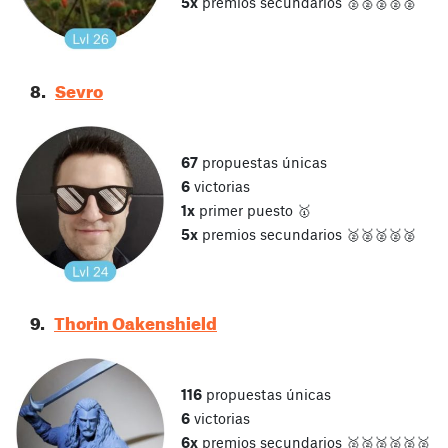
5x
premios secundarios 🥈🥈🥈🥈🥈
8.
Sevro
67
propuestas únicas
6
victorias
1x
primer puesto 🥇
5x
premios secundarios 🥈🥈🥈🥈🥈
9.
Thorin Oakenshield
116
propuestas únicas
6
victorias
6x
premios secundarios 🥈🥈🥈🥈🥈🥈