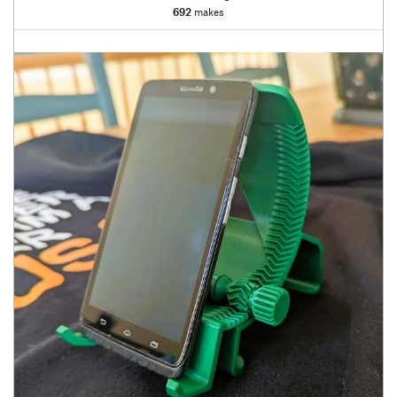
692
makes