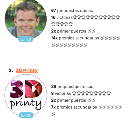
67
propuestas únicas
16
victorias🏆🏆🏆🏆🏆🏆🏆🏆🏆🏆🏆
🏆🏆🏆🏆🏆
2x
primer puestos 🥇🥇
14x
premios secundarios 🥈🥈🥈🥈🥈
🥈🥈🥈🥈🥈🥈🥈🥈🥈
3.
3D
Printy
38
propuestas únicas
9
victorias 🏆🏆🏆🏆🏆🏆🏆🏆🏆
2x
primer puestos 🥇🥇
7x
premios secundarios 🥈🥈🥈🥈🥈🥈
🥈