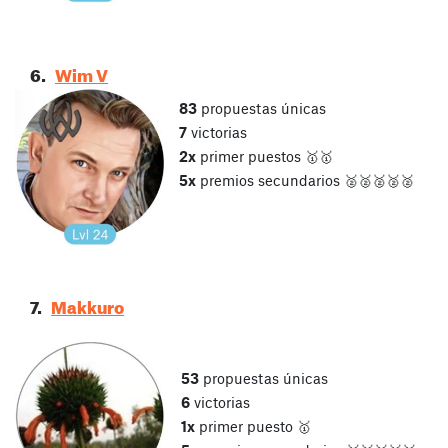
6.
Wim V
83
propuestas únicas
7
victorias
2x
primer puestos 🥇🥇
5x
premios secundarios 🥈🥈🥈🥈🥈
7.
Makkuro
53
propuestas únicas
6
victorias
1x
primer puesto 🥇