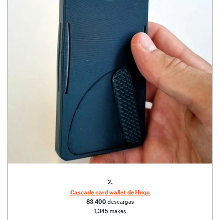
2.
Cascade card wallet de Hugo
83,400
descargas
1,345
makes