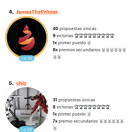
4.
JamesThePrinter
40
propuestas únicas
9
victorias 🏆🏆🏆🏆🏆🏆🏆🏆🏆
1x
primer puesto 🥇
8x
premios secundarios 🥈🥈🥈🥈🥈🥈
🥈🥈
5.
chiz
31
propuestas únicas
8
victorias 🏆🏆🏆🏆🏆🏆🏆🏆
1x
primer puesto 🥇
7x
premio secundarios 🥈🥈🥈🥈🥈🥈
🥈