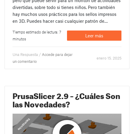
pero que puede servir para un montón de actividades
divertidas, sobre todo si tienes niños. Pero también
hay muchos usos prácticos para los sellos impresos
en 3D. Puedes hacer casi cualquier patrón de…
Tiempo estimado de lectura: 7
Leer más
minutos
Una Respuesta /
Accede para dejar
enero 15. 2025
un comentario
PrusaSlicer 2.9 – ¿Cuáles Son
las Novedades?
,
,
COMUNICADOS
NOVEDADES
GUÍAS