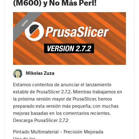
(M600) y No Más Perl!
,
GUÍAS
GUÍAS
Mikolas Zuza
Estamos contentos de anunciar el lanzamiento
estable de PrusaSlicer 2.7.2. Mientras trabajamos en
la próxima versión mayor de PrusaSlicer, hemos
preparado esta versión más pequeña, con muchas
mejoras basadas en los comentarios recientes.
Descarga PrusaSlicer 2.7.2
Pintado Multimaterial – Precisión Mejorada
Una de las…