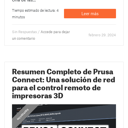
Tiempo estimado de lectura: 4
Leer más
minutos
Sin Respuestas /
Accede para dejar
febrero 29. 2024
un comentario
Resumen Completo de Prusa
Connect: Una solución de red
para el control remoto de
impresoras 3D
,
,
COMUNICADOS
NOVEDADES
GUÍAS