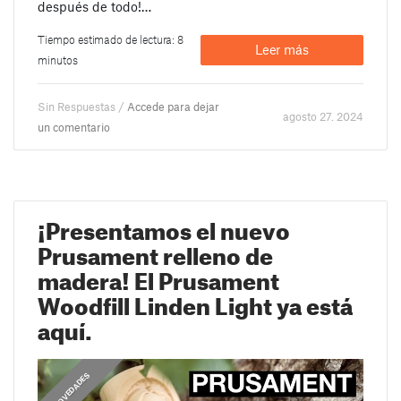
después de todo!…
Tiempo estimado de lectura: 8
Leer más
minutos
Sin Respuestas /
Accede para dejar
agosto 27. 2024
un comentario
¡Presentamos el nuevo
Prusament relleno de
madera! El Prusament
Woodfill Linden Light ya está
aquí.
,
,
COMUNICADOS
NOVEDADES
GUÍAS