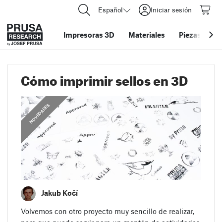
Español
Iniciar sesión
Impresoras 3D
Materiales
Piezas y acc
Cómo imprimir sellos en 3D
,
NOVEDADES
GUÍAS
Jakub Kočí
Volvemos con otro proyecto muy sencillo de realizar,