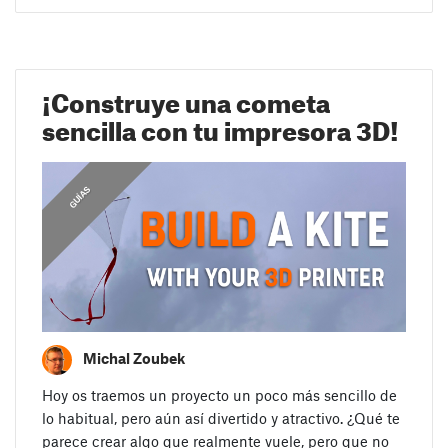
¡Construye una cometa
sencilla con tu impresora 3D!
,
C
O
N
S
E
J
S
D
E
I
M
P
R
E
S
I
Ó
GUÍAS
O
N
Michal Zoubek
Hoy os traemos un proyecto un poco más sencillo de
lo habitual, pero aún así divertido y atractivo. ¿Qué te
parece crear algo que realmente vuele, pero que no