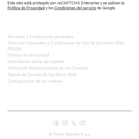
Este sitio está protegido por reCAPTCHA Enterprise y se aplican la
Política de Privacidad
y los
Condiciones del servicio
de Google.
Términos y Condiciones generales
Términos Generales y Condiciones de Uso de los sitios Web
PRUSA
Política de privacidad
Información sobre las cookies
Política de Reclamaciones de los Clientes
Página de Estado de los Sitios Web
Configuración de las cookies
© Prusa Research a.s.