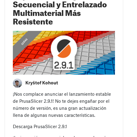
Secuencial y Entrelazado
Multimaterial Más
Resistente
,
COMUNICADOS
GUÍAS
Kryštof Kohout
¡Nos complace anunciar el lanzamiento estable
de PrusaSlicer 2.9.1! No te dejes engañar por el
número de versión, es una gran actualización
llena de algunas nuevas características.
Descarga PrusaSlicer 2.9.1