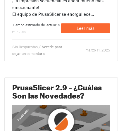
¡La impresión secuencial es ahora mucho más
emocionante!
El equipo de PrusaSlicer se enorgullece…
Tiempo estimado de lectura: 5
Leer más
minutos
Sin Respuestas /
Accede para
marzo 11. 2025
dejar un comentario
PrusaSlicer 2.9 – ¿Cuáles
Son las Novedades?
,
,
COMUNICADOS
NOVEDADES
GUÍAS