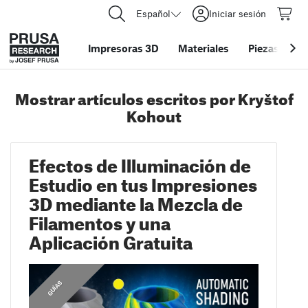
Español
Iniciar sesión
Impresoras 3D
Materiales
Piezas y acc
Mostrar artículos escritos por Kryštof
Kohout
Efectos de Illuminación de
Estudio en tus Impresiones
3D mediante la Mezcla de
Filamentos y una
Aplicación Gratuita
,
C
O
N
S
E
J
S
D
E
I
M
P
R
E
S
I
Ó
GUÍAS
O
N