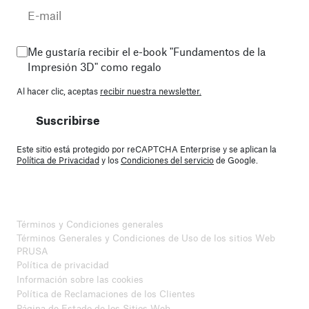
Me gustaría recibir el e-book "Fundamentos de la
Impresión 3D" como regalo
Al hacer clic, aceptas
recibir nuestra newsletter.
Suscribirse
Este sitio está protegido por reCAPTCHA Enterprise y se aplican la
Política de Privacidad
y los
Condiciones del servicio
de Google.
Términos y Condiciones generales
Términos Generales y Condiciones de Uso de los sitios Web
PRUSA
Política de privacidad
Información sobre las cookies
Política de Reclamaciones de los Clientes
Página de Estado de los Sitios Web