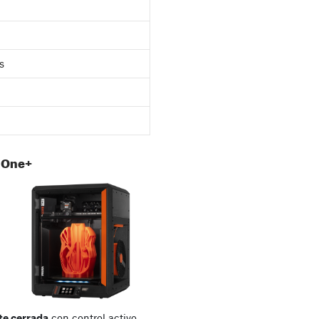
s
 One+
e cerrada
con control activo