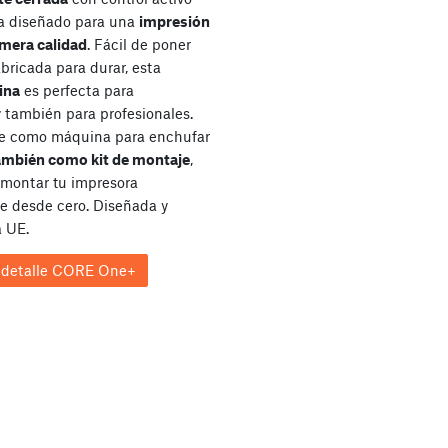
a diseñado para una
impresión
imera calidad
. Fácil de poner
bricada para durar, esta
ina
es perfecta para
y también para profesionales.
le como máquina para enchufar
ambién como kit de montaje
,
 montar tu impresora
 desde cero. Diseñada y
a UE.
 detalle CORE One+