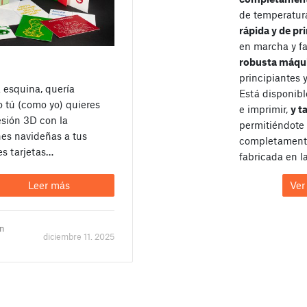
de temperatur
rápida y de pr
en marcha y fa
robusta máqu
principiantes 
a esquina, quería
Está disponib
o tú (como yo) quieres
e imprimir,
y t
esión 3D con la
permitiéndote
nes navideñas a tus
completamente
es tarjetas…
fabricada en l
Ver
Leer más
un
diciembre 11. 2025