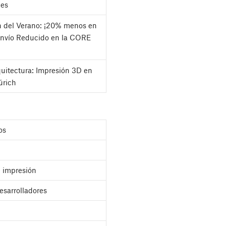
les
h del Verano: ¡20% menos en
Envío Reducido en la CORE
quitectura: Impresión 3D en
úrich
os
 impresión
esarrolladores