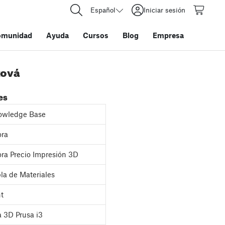
Español
Iniciar sesión
omunidad
Ayuda
Cursos
Blog
Empresa
ková
es
owledge Base
ora
ra Precio Impresión 3D
la de Materiales
nt
 3D Prusa i3