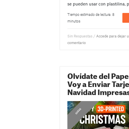
se pueden usar con plastilina, p
Tiempo estimado de lectura: 8
minutos
Sin Respuestas /
Accede para dejar 
comentario
Olvídate del Pape
Voy a Enviar Tarj
Navidad Impresa
,
C
O
N
S
E
J
S
D
E
I
M
P
R
E
S
I
Ó
GUÍAS
O
N