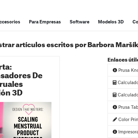
accesorios
Para Empresas
Software
Modelos 3D
C
trar artículos escritos por Barbora Marší
Enlaces útil
ta:
Prusa Kn
nsadores De
ruales
Calculad
ión 3D
Calculado
Prusa Tab
Color Pri
Impresora