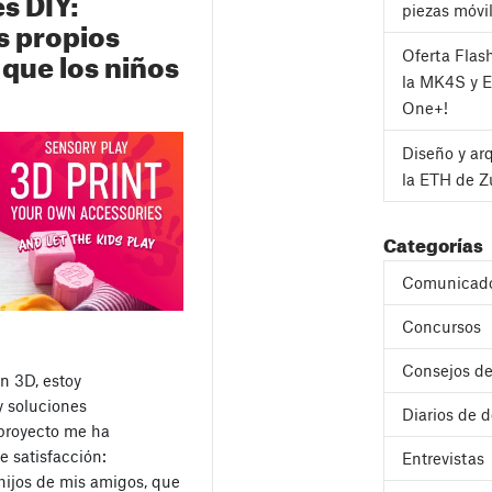
s DIY:
piezas móvi
s propios
 que los niños
Oferta Flas
la MK4S y 
One+!
Diseño y ar
la ETH de Z
Categorías
Comunicad
Concursos
Consejos de
n 3D, estoy
y soluciones
Diarios de d
 proyecto me ha
e satisfacción:
Entrevistas
 hijos de mis amigos, que