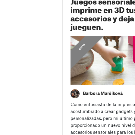
Juegos sensoriale
imprime en 3D tu
accesorios y deja
jueguen.
,
C
O
N
S
E
J
S
D
E
I
M
P
R
E
S
I
Ó
GUÍAS
O
N
Barbora Maršíková
Como entusiasta de la impresió
acostumbrado a crear gadgets 
personalizadas, pero mi último
proporcionado un nuevo nivel d
accesorios sensoriales para los