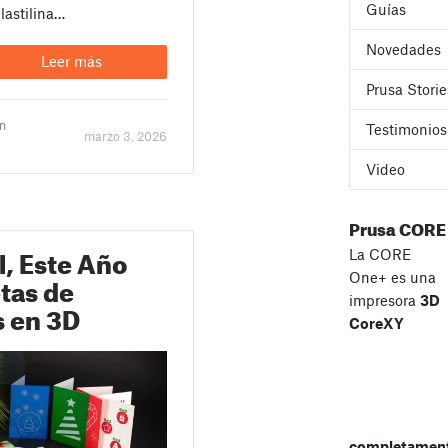
Guías
lastilina…
Novedades
Leer más
Prusa Storie
un
Testimonios
marzo 3. 2026
Video
Prusa CORE
l, Este Año
La CORE
etas de
One+ es una
impresora
3D
s en 3D
CoreXY
completament