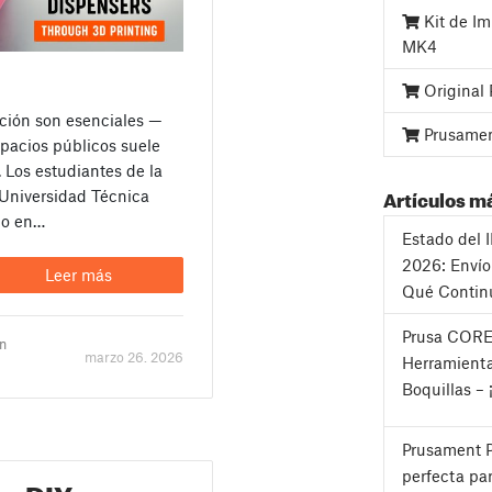
Kit de Im
MK4
Original
ción son esenciales —
Prusame
spacios públicos suele
. Los estudiantes de la
Artículos m
 Universidad Técnica
ño en…
Estado del 
2026: Envío
Leer más
Qué Contin
Prusa CORE
un
marzo 26. 2026
Herramienta
Boquillas – 
Prusament P
perfecta pa