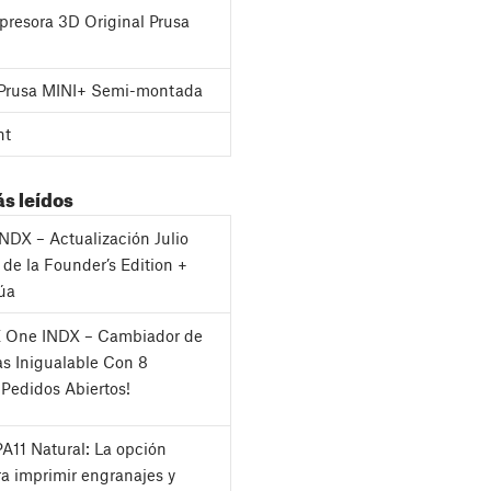
presora 3D Original Prusa
 Prusa MINI+ Semi-montada
nt
ás leídos
INDX – Actualización Julio
 de la Founder’s Edition +
úa
 One INDX – Cambiador de
s Inigualable Con 8
¡Pedidos Abiertos!
A11 Natural: La opción
ra imprimir engranajes y