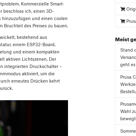
etproblem. Kommerzielle Smart-
Orig
r beschloss ich, einen 3D-
ik hinzuzufügen und einen coolen
Prus
 Bruchteil des Preises zu bauen.
Meist ge
wickelt, bestehend aus
statur, einem ESP32-Board,
Stand d
egelung und einem kompakten
Versand
ll aktiven Lichtszenen. Der
geht es
 integrierten Druckschalter –
mmmodus aktiviert, um die
Prusa C
urch erneutes Drücken kehrt
Werkze
urück.
Bestell
Prusame
Wahl z
bewegli
Sommer