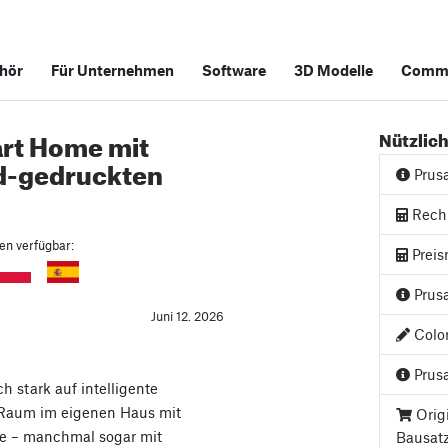
hör
Für Unternehmen
Software
3D Modelle
Commu
art Home mit
Nützlich
3d-gedruckten
Prus
Rech
hen verfügbar:
Preis
Prusa
Juni 12. 2026
Color
Prusa
 stark auf intelligente
 Raum im eigenen Haus mit
Orig
te – manchmal sogar mit
Bausat