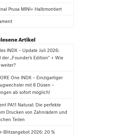
inal Prusa MINI+ Halbmontiert
ament
lesene Artikel
es INDX – Update Juli 2026:
 der „Founder’s Edition“ + Wie
 weiter?
ORE One INDX – Einzigartiger
ugwechsler mit 8 Düsen –
ungen ab sofort möglich!
nt PA11 Natural: Die perfekte
um Drucken von Zahnrädern und
chen Teilen
-Blitzangebot 2026: 20 %