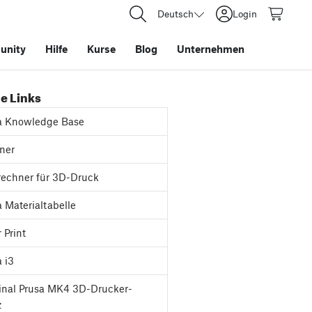
Deutsch
Login
nity
Hilfe
Kurse
Blog
Unternehmen
e Links
a Knowledge Base
ner
rechner für 3D-Druck
 Materialtabelle
 Print
 i3
inal Prusa MK4 3D-Drucker-
z