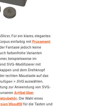
Slicer. Für ein klares, elegantes
orpus einfarbig mit
Prusament
der Fantasie jedoch keine
uch farbenfrohe Varianten
immer, beispielsweise im
ßend SVG-Modifizierer mit
nkappen und dem Drehknopf
 der rechten Maustaste auf das
nzufügen > SVG
auswählen.
eitung zur Anwendung von SVG-
e unseren
Artikel über
ielzubehör
. Die Wahl eines
rown Woodfill
für die Tasten und