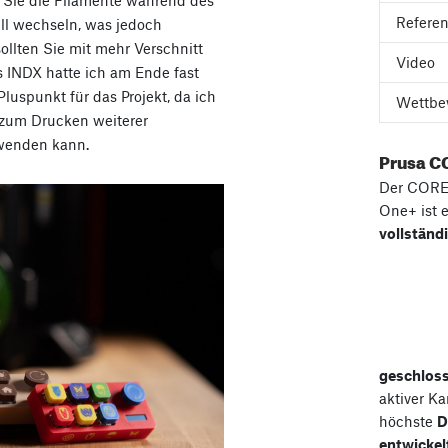
n Sie die Filamente während des
Refere
ll wechseln, was jedoch
ollten Sie mit mehr Verschnitt
Video
 INDX hatte ich am Ende fast
Pluspunkt für das Projekt, da ich
Wettbe
 zum Drucken weiterer
wenden kann.
Prusa C
Der COR
One+ ist 
vollständ
geschlos
aktiver K
höchste
D
entwickel