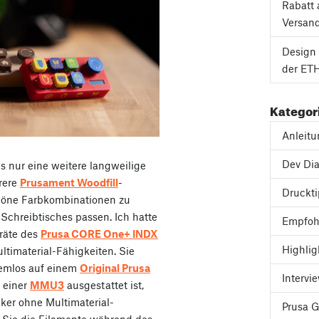
Rabatt 
Versan
Design 
der ETH
Kategor
Anleit
Dev Dia
s nur eine weitere langweilige
hrere
Prusament Woodfill
-
Druckt
chöne Farbkombinationen zu
 Schreibtisches passen. Ich hatte
Empfoh
eräte des
Prusa CORE One+ INDX
Highlig
ultimaterial-Fähigkeiten. Sie
lemlos auf einem
Original Prusa
Intervi
 einer
MMU3
ausgestattet ist,
ker ohne Multimaterial-
Prusa 