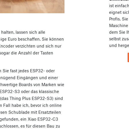
ist einfa
eignet sic
Profis. Si
Maschin
dem Sie I
halten, lassen sich alle
selbst zu
nige Euro beschaffen. Sie können
und herges
Encoder verzichten und sich nur
sogar die Anzahl der Tasten
 Sie fast jedes ESP32- oder
enügend Eingängen und einer
wertige Boards von Marken wie
ESP32-S3 oder das klassische
(das Thing Plus ESP32-S3) sind
 Fall habe ich, bevor ich online
osen Schublade mit Ersatzteilen
 gefunden, ein Xiao ESP32-C3
schlossen, es für diesen Bau zu