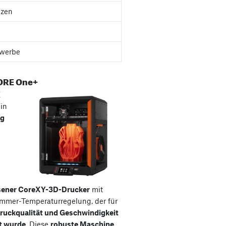
nzen
werbe
ORE One+
E
ein
ig
sener CoreXY-3D-Drucker
mit
ammer-Temperaturregelung, der für
ruckqualität und Geschwindigkeit
t wurde
. Diese
robuste Maschine