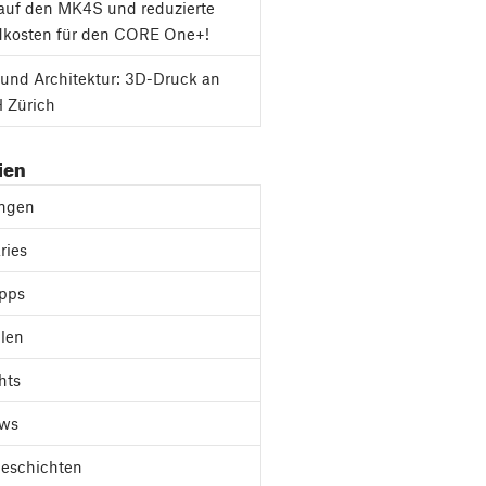
auf den MK4S und reduzierte
dkosten für den CORE One+!
und Architektur: 3D-Druck an
 Zürich
ien
ungen
ries
ipps
len
hts
ews
Geschichten