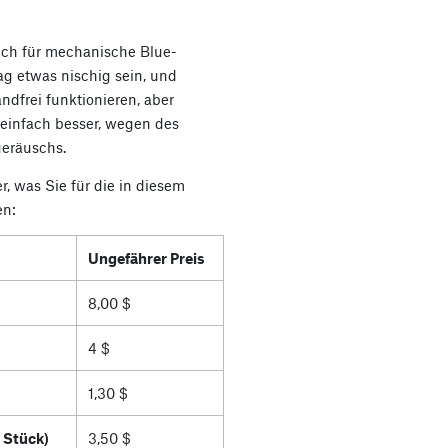
ich für mechanische Blue-
g etwas nischig sein, und
dfrei funktionieren, aber
 einfach besser, wegen des
geräuschs.
r, was Sie für die in diesem
en:
Ungefährer Preis
8,00 $
4 $
1,30 $
 Stück)
3,50 $