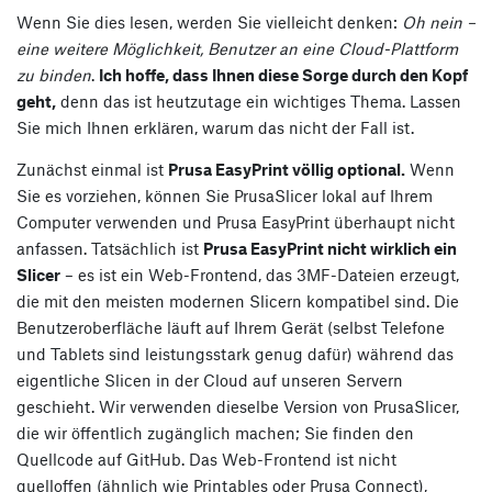
Wenn Sie dies lesen, werden Sie vielleicht denken:
Oh nein –
eine weitere Möglichkeit, Benutzer an eine Cloud-Plattform
zu binden
.
Ich hoffe, dass Ihnen diese Sorge durch den Kopf
geht,
denn das ist heutzutage ein wichtiges Thema. Lassen
Sie mich Ihnen erklären, warum das nicht der Fall ist.
Zunächst einmal ist
Prusa EasyPrint völlig optional.
Wenn
Sie es vorziehen, können Sie PrusaSlicer lokal auf Ihrem
Computer verwenden und Prusa EasyPrint überhaupt nicht
anfassen. Tatsächlich ist
Prusa EasyPrint nicht wirklich ein
Slicer
– es ist ein Web-Frontend, das 3MF-Dateien erzeugt,
die mit den meisten modernen Slicern kompatibel sind. Die
Benutzeroberfläche läuft auf Ihrem Gerät (selbst Telefone
und Tablets sind leistungsstark genug dafür) während das
eigentliche Slicen in der Cloud auf unseren Servern
geschieht. Wir verwenden dieselbe Version von PrusaSlicer,
die wir öffentlich zugänglich machen; Sie finden den
Quellcode auf GitHub. Das Web-Frontend ist nicht
quelloffen (ähnlich wie Printables oder Prusa Connect),