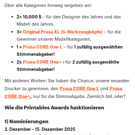
Über alle Kategorien hinweg vergeben wir:
2× 10,000 $
– für den
Designer des Jahres
und das
Modell des Jahres.
Original Prusa XL (5-Werkzeugköpfe)
3×
– für die
Gewinner unserer Modellkategorien.
Prusa CORE One L
1 ×
– für
1
zufällig ausgewählten
Stimmenabgeber!
Prusa CORE One
2x
+
–
für
2
zufällig ausgewählte
Stimmenabgeber!
Mit anderen Worten: Sie haben die Chance, unsere neuesten
Prusa CORE One L
Prusa
Drucker zu gewinnen, den
und
CORE One+
,
, nur für die Stimmabgabe. Ziemlich toll, oder?
Wie die Printables Awards funktionieren
1) Nominierungen
2. Dezember – 15. Dezember 2025