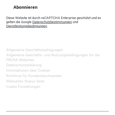
Abonnieren
Diese Website ist durch reCAPTCHA Enterprise geschützt und es
gelten die Google
Datenschutzbestimmungen
und
Dienstleistungsbedingungen
.
Allgemeine Geschäftsbedingungen
Allgemeine Geschäfts- und Nutzungsbedingungen für die
PRUSA-Websites
Datenschutzerklärung
Informationen über Cookies
Richtlinie für Kundenbeschwerden
Webseiten Status Seite
Cookie Einstellungen