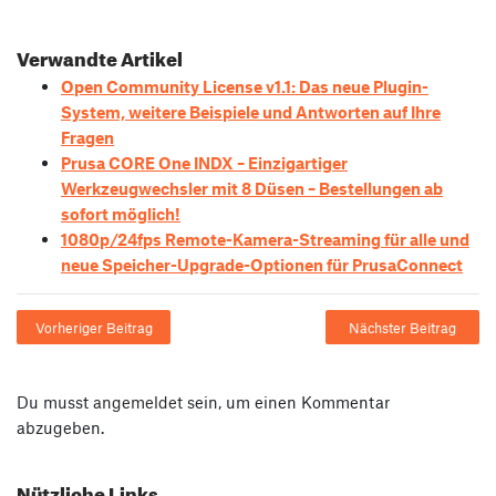
Verwandte Artikel
Open Community License v1.1: Das neue Plugin-
System, weitere Beispiele und Antworten auf Ihre
Fragen
Prusa CORE One INDX – Einzigartiger
Werkzeugwechsler mit 8 Düsen – Bestellungen ab
sofort möglich!
1080p/24fps Remote-Kamera-Streaming für alle und
neue Speicher-Upgrade-Optionen für PrusaConnect
Vorheriger Beitrag
Nächster Beitrag
Du musst
angemeldet
sein, um einen Kommentar
abzugeben.
Nützliche Links