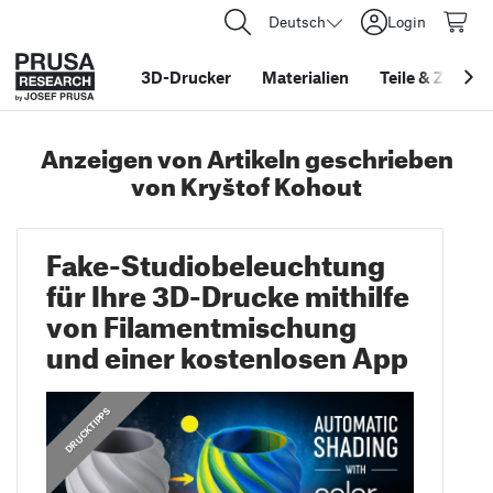
Deutsch
Login
3D-Drucker
Materialien
Teile
&
Zubehö
Anzeigen von Artikeln geschrieben
von Kryštof Kohout
Fake-Studiobeleuchtung
für Ihre 3D-Drucke mithilfe
von Filamentmischung
und einer kostenlosen App
,
ANLEITUNGEN
DRUCKTIPPS