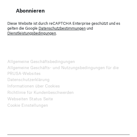
Abonnieren
Diese Website ist durch reCAPTCHA Enterprise geschützt und es
gelten die Google
Datenschutzbestimmungen
und
Dienstleistungsbedingungen
.
Allgemeine Geschäftsbedingungen
Allgemeine Geschäfts- und Nutzungsbedingungen für die
PRUSA-Websites
Datenschutzerklärung
Informationen über Cookies
Richtlinie für Kundenbeschwerden
Webseiten Status Seite
Cookie Einstellungen