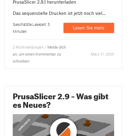
PrusaSlicer 2.9.1 herunterladen
Das sequenzielle Drucken ist jetzt noch viel…
Geschätzte Lesezeit: 5
Lesen Sie mehr
Minuten
2 Rückmeldungen /
Melde dich
an, um einen Kommentar zu
März 11. 2025
schreiben
PrusaSlicer 2.9 – Was gibt
es Neues?
,
,
ANLEITUNGEN
EMPFOHLEN
HIGHLIGHTS