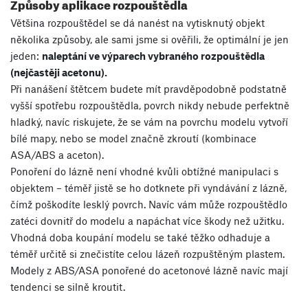
Způsoby aplikace rozpouštědla
Většina rozpouštědel se dá nanést na vytisknutý objekt
několika způsoby, ale sami jsme si ověřili, že optimální je jen
jeden:
naleptání ve výparech vybraného rozpouštědla
(nejčastěji acetonu).
Při nanášení štětcem budete mít pravděpodobně podstatně
vyšší spotřebu rozpouštědla, povrch nikdy nebude perfektně
hladký, navíc riskujete, že se vám na povrchu modelu vytvoří
bílé mapy, nebo se model značně zkroutí (kombinace
ASA/ABS a aceton).
Ponoření do lázně není vhodné kvůli obtížné manipulaci s
objektem – téměř jistě se ho dotknete při vyndávání z lázně,
čímž poškodíte lesklý povrch. Navíc vám může rozpouštědlo
zatéci dovnitř do modelu a napáchat více škody než užitku.
Vhodná doba koupání modelu se také těžko odhaduje a
téměř určitě si znečistíte celou lázeň rozpuštěným plastem.
Modely z ABS/ASA ponořené do acetonové lázně navíc mají
tendenci se silně kroutit.