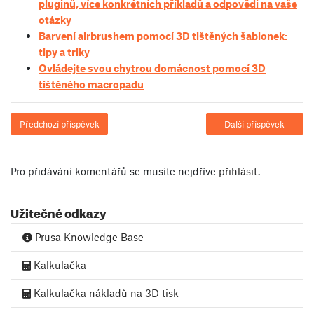
pluginů, více konkrétních příkladů a odpovědi na vaše
otázky
Barvení airbrushem pomocí 3D tištěných šablonek:
tipy a triky
Ovládejte svou chytrou domácnost pomocí 3D
tištěného macropadu
Předchozí příspěvek
Další příspěvek
Pro přidávání komentářů se musíte nejdříve
přihlásit
.
Užitečné odkazy
Prusa Knowledge Base
Kalkulačka
Kalkulačka nákladů na 3D tisk