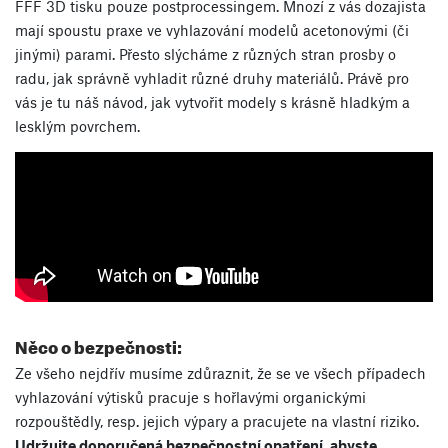
FFF 3D tisku pouze postprocessingem. Mnozí z vás dozajista
mají spoustu praxe ve vyhlazování modelů acetonovými (či
jinými) parami. Přesto slýcháme z různých stran prosby o
radu, jak správně vyhladit různé druhy materiálů. Právě pro
vás je tu náš návod, jak vytvořit modely s krásně hladkým a
lesklým povrchem.
Něco o bezpečnosti:
Ze všeho nejdřív musíme zdůraznit, že se ve všech případech
vyhlazování výtisků pracuje s hořlavými organickými
rozpouštědly, resp. jejich výpary a pracujete na vlastní riziko.
Udržujte doporučená bezpečnostní opatření, abyste