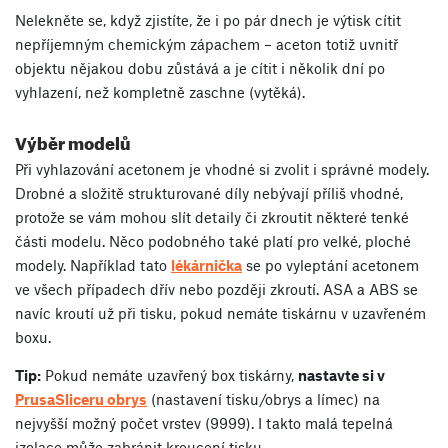
Nelekněte se, když zjistíte, že i po pár dnech je výtisk cítit
nepříjemným chemickým zápachem – aceton totiž uvnitř
objektu nějakou dobu zůstává a je cítit i několik dní po
vyhlazení, než kompletně zaschne (vytěká).
Výběr modelů
Při vyhlazování acetonem je vhodné si zvolit i správné modely.
Drobné a složitě strukturované díly nebývají příliš vhodné,
protože se vám mohou slít detaily či zkroutit některé tenké
části modelu. Něco podobného také platí pro velké, ploché
modely. Například tato
lékárnička
se po vyleptání acetonem
ve všech případech dřív nebo později zkroutí. ASA a ABS se
navíc kroutí už při tisku, pokud nemáte tiskárnu v uzavřeném
boxu.
Tip:
Pokud nemáte uzavřený box tiskárny,
nastavte si v
PrusaSliceru obrys
(nastavení tisku/obrys a límec) na
nejvyšší možný počet vrstev (9999). I takto malá tepelná
izolace může zabránit kroucení tisku.