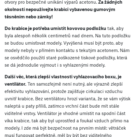
otvory pro bezpečné unikání výparů acetonu.
Za žádných
okolností nepoužívejte krabici vybavenou gumovým
těsněním nebo zámky!
Do krabice je potřeba umístit kovovou podložku
tak, aby
byla alespoň několik centimetrů nad dnem. Na tuto podložku
se budou umisťovat modely. Vyvýšená musí být proto, aby
modely nebyly v přímém kontaktu s tekutým acetonem. Nám
se osvědčilo použití staré poškozené tiskové podložky, která
se dá jednoduše vyjmout i s vyhlazenými modely.
Další věc, která zlepší vlastnosti vyhlazovacího boxu, je
ventilátor.
Ten samozřejmě není nutný, ale výrazně zlepší
efektivitu vyhlazování, protože zajišťuje cirkulaci vzduchu
uvnitř krabice. Bez ventilátoru hrozí varianta, že se vám výtisk
naleptá u paty příliš, zatímco vrchní část bude mít stále
viditelné vrstvy. Ventilátor je vhodné umístit na spodní část
víka krabice, tak aby byl uprostřed a foukal vzduch přímo na
modely. I zde má být bezpečnost na prvním místě: větráček
musí fungovat perfektně, měl by být bez viditelného