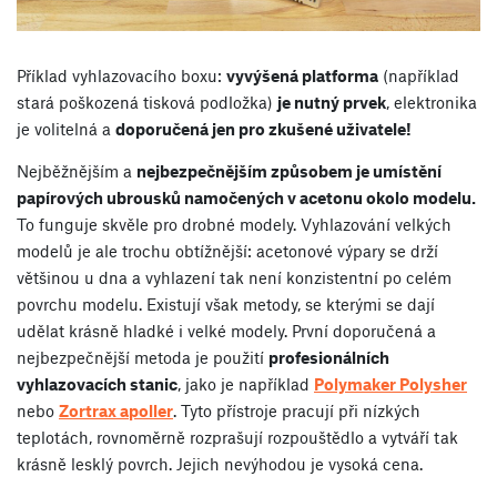
Příklad vyhlazovacího boxu:
vyvýšená platforma
(například
stará poškozená tisková podložka)
je nutný prvek
, elektronika
je volitelná a
doporučená jen pro zkušené uživatele!
Nejběžnějším a
nejbezpečnějším způsobem je umístění
papírových ubrousků namočených v acetonu okolo modelu.
To funguje skvěle pro drobné modely. Vyhlazování velkých
modelů je ale trochu obtížnější: acetonové výpary se drží
většinou u dna a vyhlazení tak není konzistentní po celém
povrchu modelu. Existují však metody, se kterými se dají
udělat krásně hladké i velké modely. První doporučená a
nejbezpečnější metoda je použití
profesionálních
vyhlazovacích stanic
, jako je například
Polymaker Polysher
nebo
Zortrax apoller
. Tyto přístroje pracují při nízkých
teplotách, rovnoměrně rozprašují rozpouštědlo a vytváří tak
krásně lesklý povrch. Jejich nevýhodou je vysoká cena.