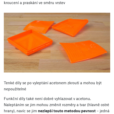
kroucení a praskání ve směru vrstev
Tenké díly se po vyleptání acetonem zkroutí a mohou být
nepoužitelné
Funkční díly také není dobré vyhlazovat v acetonu.
Naleptáním se jim mohou změnit rozměry a tvar (hlavně ostré
hrany), navíc se jim
nezlepší touto metodou pevnost
– jedná