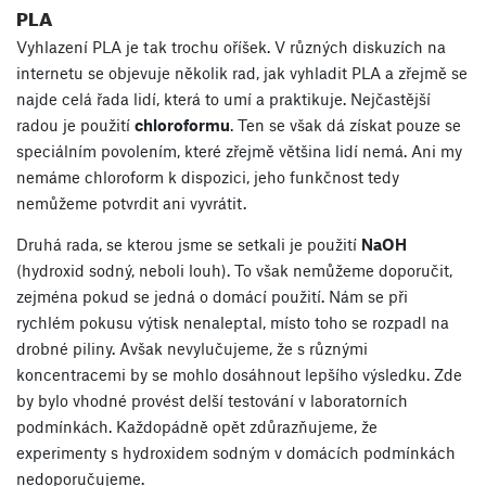
PLA
Vyhlazení PLA je tak trochu oříšek. V různých diskuzích na
internetu se objevuje několik rad, jak vyhladit PLA a zřejmě se
najde celá řada lidí, která to umí a praktikuje. Nejčastější
radou je použití
chloroformu
. Ten se však dá získat pouze se
speciálním povolením, které zřejmě většina lidí nemá. Ani my
nemáme chloroform k dispozici, jeho funkčnost tedy
nemůžeme potvrdit ani vyvrátit.
Druhá rada, se kterou jsme se setkali je použití
NaOH
(hydroxid sodný, neboli louh). To však nemůžeme doporučit,
zejména pokud se jedná o domácí použití. Nám se při
rychlém pokusu výtisk nenaleptal, místo toho se rozpadl na
drobné piliny. Avšak nevylučujeme, že s různými
koncentracemi by se mohlo dosáhnout lepšího výsledku. Zde
by bylo vhodné provést delší testování v laboratorních
podmínkách. Každopádně opět zdůrazňujeme, že
experimenty s hydroxidem sodným v domácích podmínkách
nedoporučujeme.