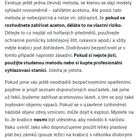
Existuje ještě jedna (levná) metoda, se kterou se dají modely
vyhladit rovnoměrně – zahřátím acetonu. Ale pozor, tato
metoda je nebezpečná a nelze víc zdůraznit, že
pokud se
rozhodnete zahřívat aceton, děláte to na vlastní riziko.
Dělejte to co nejdál od hořlavých předmětů, používejte
ochranné pomůcky (obličejový štít, rukavice apod.) a vždy
mějte krabici pod dohledem. Dodržování bezpečnosti je v
tomto případě naprosto zásadní.
Pokud si nejste jisti,
použijte studenou metodu nebo si kupte profesionální
vyhlazovací stanici.
Jistota je jistota.
Pokud jsme vás ještě neodradili bezpečnostními opatřeními,
pojďme si projít seznam doporučených součástek. Jak jsme
už řekli, budeme zahřívat acetonovou lázeň, s tím se pojí také
zvyšování objemu výparů. Pokud se v uzavřené (utěsněné)
nádobě objeví zdroj vznícení, může dojít k explozi. Myslete na
to, že krabice
nesmí
být utěsněna, aby nedošlo k nárůstu
tlaku uvnitř. Jako víko doporučujeme použít lehký plastový
plát bez zámků (pouze ležící na krabici) s několika drobnými