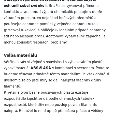
ochránili sebe i své okolí.
Snažte se vyvarovat přímému
kontaktu a vdechnutí výparů chemikálií: pracujte v dobře
větraném prostoru, co nejdál od hořlavých předmětů a
používejte ochranné pomůcky, zejména ochranu rukou
(pracovní rukavice) a obličeje (v ideálním případě ochranný
štít nebo alespoň brýle). Acetonové výpary silně zapáchají a
mohou způsobit respirační problémy.
Volba materiálu
Většina z vás si zřejmě v souvislosti s vyhlazováním plastů
vybaví materiál
ABS či ASA
v kombinaci s acetonem. Proto se
budeme věnovat primárně těmto materiálům. Je však dobré si
uvědomit, že do jisté míry se dají naleptat všechny druhy
filamentů.
K většině typů běžně používaných plastů existuje
rozpouštědlo (zjistit se dá podle chemických tabulek
rozpustnosti), které dřív nebo později povrch filamentu
naleptá. Bohužel to není úplně přímočará práce: u většiny