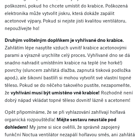
poškození, pokud ho chcete umístit do krabice. Poškozená
elektronika může vytvořit jiskru, která dokáže zapálit
acetonové výpary. Pokud si nejste jisti kvalitou ventilátoru,
nepoužívejte ho!
Druhým volitelným doplňkem je vyhřívané dno krabice.
Zahřátím lépe nasytíte vzduch uvnitř krabice acetonovými
parami a výrazně urychlíte celý proces. Vyhřívané dno se dá
snadno nahradit umístěním krabice na teplé (ne horké!)
povrchy (sluncem zahřátá dlažba, zapnutá tisková podložka
apod.), ale šikovní bastlíři si mohou vytvořit své vlastní topné
těleso. Pokud se do něčeho takového pustíte, nezapomeňte,
že
vyhřívání musí být umístěno vně krabice!
Rozhodně není
dobrý nápad vkládat topné těleso dovnitř lázně s acetonem!
Opět připomínáme, že se při vyhlazování zahřívají hořlavá
organická rozpouštědla!
Mějte sestavu neustále pod
dohledem!
My jsme si sice ověřili, že správně zapojený
funkční Noctua ventilátor nezapálí hořlavou směs, ani zahřátá