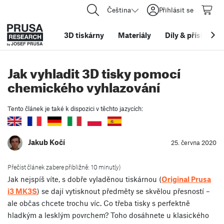
Čeština
Přihlásit se
3D tiskárny
Materiály
Díly
&
příslušens
Jak vyhladit 3D tisky pomocí
chemického vyhlazování
Tento článek je také k dispozici v těchto jazycích:
Jakub Kočí
25. června 2020
Přečíst článek zabere přibližně: 10 minut(y)
Jak nejspíš víte, s dobře vyladěnou tiskárnou (
Original Prusa
i3 MK3S
) se dají vytisknout předměty se skvělou přesností –
ale občas chcete trochu víc. Co třeba tisky s perfektně
hladkým a lesklým povrchem? Toho dosáhnete u klasického