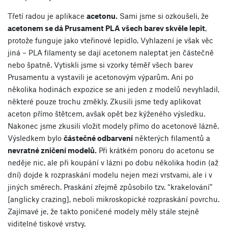
Třetí radou je aplikace
acetonu.
Sami jsme si ozkoušeli, že
acetonem se dá Prusament PLA všech barev skvěle lepit
,
protože funguje jako vteřinové lepidlo. Vyhlazení je však věc
jiná – PLA filamenty se dají acetonem naleptat jen částečně
nebo špatně. Vytiskli jsme si vzorky téměř všech barev
Prusamentu a vystavili je acetonovým výparům. Ani po
několika hodinách expozice se ani jeden z modelů nevyhladil,
některé pouze trochu změkly. Zkusili jsme tedy aplikovat
aceton přímo štětcem, avšak opět bez kýženého výsledku.
Nakonec jsme zkusili vložit modely přímo do acetonové lázně.
Výsledkem bylo
částečné odbarvení
některých filamentů a
nevratné zničení modelů.
Při krátkém ponoru do acetonu se
neděje nic, ale při koupání v lázni po dobu několika hodin (až
dní) dojde k rozpraskání modelu nejen mezi vrstvami, ale i v
jiných směrech. Praskání zřejmě způsobilo tzv. “krakelování”
[anglicky crazing], neboli mikroskopické rozpraskání povrchu.
Zajímavé je, že takto poničené modely měly stále stejně
viditelné tiskové vrstvy.