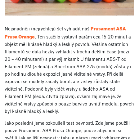
Prusament ASA
Nejsnadněji (nejrychleji) šel vyhladit náš
Prusa Orange
.
Ten stačilo vystavit parám cca 15-20 minut a
objekt měl krásně hladký a lesklý povrch. Většina ostatních
filamentů se dala hezky vyhladit v trochu delším čase (mezi
20 – 40 minutami) s pár výjimkami: U filamentu ABS-T od
Filament PM (zelená) a Spectrum ASA 275 (modrá) zůstaly i
po hodinu dlouhé expozici jasně viditelné vrstvy. Při delší
expozici se modely začaly bortit, ale vrstvy zůstaly stále
viditelné. Podobně byly vidět vrstvy u šedého ASA od
Filament PM (šedá, čtvrtá zprava), ovšem zajímavé je, že
viditelné vrstvy způsobilo pouze barvivo uvnitř modelu, povrch
byl krásně hladký a lesklý.
Jako poslední jsme ozkoušeli test pevnosti. Zde jsme použili
pouze Prusament ASA Prusa Orange, pouze abychom si
ověřili, jak se liší pevnost v tahu a nárazu mezi vyhlazeným a