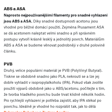
ABS a ASA
Naprosto nejpoužívanějšími filamenty pro snadné vyhlazení
jsou ABS a ASA.
Díky snadné dostupnosti acetonu jsou
vhodné pro běžné domácí použití. Zejména Prusament ASA
se dá acetonem naleptat velmi snadno a při správném
postupu vytvoří krásně lesklý a jednolitý povrch. Materiálům
ABS a ASA se budeme věnovat podrobněji v druhé polovině
článku.
PVB
Druhý, velice populární materiál je PVB (PolyVinyl Butyral).
Tiskne se obdobně snadno jako PLA, nekroutí se a lze jej
dobře vyhladit v isopropylalkoholu (IPA). Pokud však zvolíte
použití výparů obdobně jako u ABS/acetonu, počítejte s tím,
že tvorba hladkého povrchu bude trvat klidně několik hodin.
Pro rychlejší vyhlazení je potřeba zajistit, aby IPA stékal po
povrchu. Ideálně je vhodné ho rozprášit tak, jak to dělá