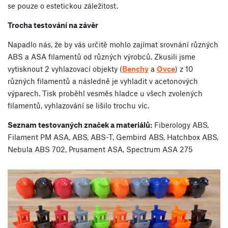
se pouze o estetickou záležitost.
Trocha testování na závěr
Napadlo nás, že by vás určitě mohlo zajímat srovnání různých
ABS a ASA filamentů od různých výrobců. Zkusili jsme
vytisknout 2 vyhlazovací objekty (
Benchy
a
Ovce
) z 10
různých filamentů a následně je vyhladit v acetonových
výparech. Tisk proběhl vesměs hladce u všech zvolených
filamentů, vyhlazování se lišilo trochu víc.
Seznam testovaných značek a materiálů:
Fiberology ABS,
Filament PM ASA, ABS, ABS-T, Gembird ABS, Hatchbox ABS,
Nebula ABS 702, Prusament ASA, Spectrum ASA 275