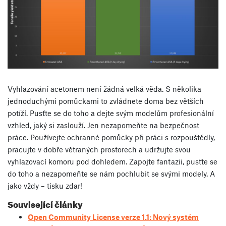
Vyhlazování acetonem není žádná velká věda. S několika
jednoduchými pomůckami to zvládnete doma bez větších
potíží. Pusťte se do toho a dejte svým modelům profesionální
vzhled, jaký si zaslouží. Jen nezapomeňte na bezpečnost
práce. Používejte ochranné pomůcky při práci s rozpouštědly,
pracujte v dobře větraných prostorech a udržujte svou
vyhlazovací komoru pod dohledem. Zapojte fantazii, pusťte se
do toho a nezapomeňte se nám pochlubit se svými modely. A
jako vždy – tisku zdar!
Související články
Open Community License verze 1.1: Nový systém