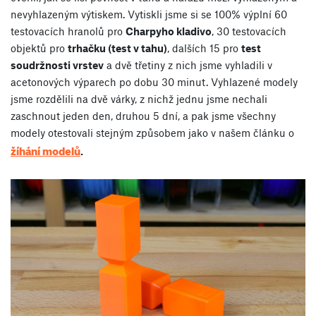
nevyhlazeným výtiskem. Vytiskli jsme si se 100% výplní 60
testovacích hranolů pro
Charpyho kladivo
, 30 testovacích
objektů pro
trhačku (test v tahu)
, dalších 15 pro
test
soudržnosti vrstev
a dvě třetiny z nich jsme vyhladili v
acetonových výparech po dobu 30 minut. Vyhlazené modely
jsme rozdělili na dvě várky, z nichž jednu jsme nechali
zaschnout jeden den, druhou 5 dní, a pak jsme všechny
modely otestovali stejným způsobem jako v našem článku o
žíhání modelů
.