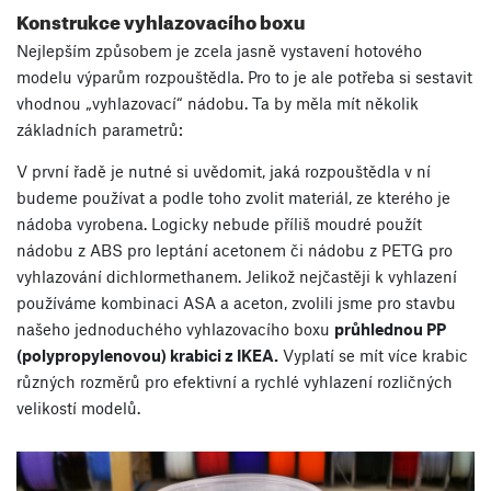
Konstrukce vyhlazovacího boxu
Nejlepším způsobem je zcela jasně vystavení hotového
modelu výparům rozpouštědla. Pro to je ale potřeba si sestavit
vhodnou „vyhlazovací“ nádobu. Ta by měla mít několik
základních parametrů:
V první řadě je nutné si uvědomit, jaká rozpouštědla v ní
budeme používat a podle toho zvolit materiál, ze kterého je
nádoba vyrobena. Logicky nebude příliš moudré použít
nádobu z ABS pro leptání acetonem či nádobu z PETG pro
vyhlazování dichlormethanem. Jelikož nejčastěji k vyhlazení
používáme kombinaci ASA a aceton, zvolili jsme pro stavbu
našeho jednoduchého vyhlazovacího boxu
průhlednou PP
(polypropylenovou) krabici z IKEA.
Vyplatí se mít více krabic
různých rozměrů pro efektivní a rychlé vyhlazení rozličných
velikostí modelů.