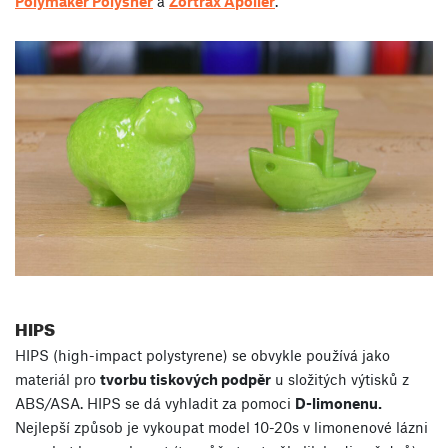
Polymaker Polysher
a
Zortrax Apoller
.
HIPS
HIPS (high-impact polystyrene) se obvykle používá jako
materiál pro
tvorbu tiskových podpěr
u složitých výtisků z
ABS/ASA. HIPS se dá vyhladit za pomoci
D-limonenu.
Nejlepší způsob je vykoupat model 10-20s v limonenové lázni