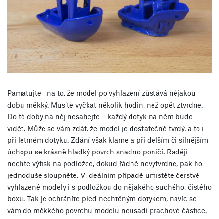
Pamatujte i na to, že model po vyhlazení zůstává nějakou
dobu měkký. Musíte vyčkat několik hodin, než opět ztvrdne.
Do té doby na něj nesahejte – každý dotyk na něm bude
vidět. Může se vám zdát, že model je dostatečně tvrdý, a to i
při letmém dotyku. Zdání však klame a při delším či silnějším
úchopu se krásně hladký povrch snadno poničí. Raději
nechte výtisk na podložce, dokud řádně nevytvrdne, pak ho
jednoduše sloupněte. V ideálním případě umistěte čerstvě
vyhlazené modely i s podložkou do nějakého suchého, čistého
boxu. Tak je ochráníte před nechtěným dotykem, navíc se
vám do měkkého povrchu modelu neusadí prachové částice.