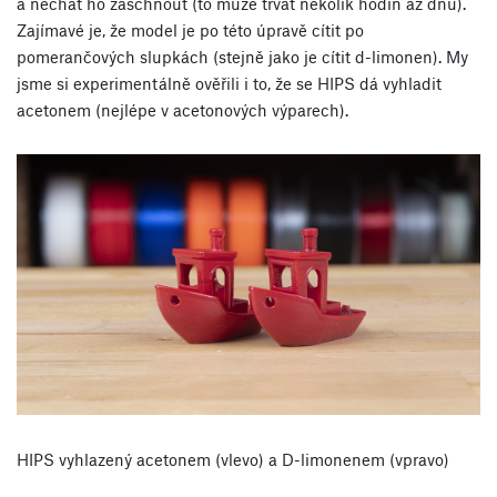
a nechat ho zaschnout (to může trvat několik hodin až dnů).
Zajímavé je, že model je po této úpravě cítit po
pomerančových slupkách (stejně jako je cítit d-limonen). My
jsme si experimentálně ověřili i to, že se HIPS dá vyhladit
acetonem (nejlépe v acetonových výparech).
HIPS vyhlazený acetonem (vlevo) a D-limonenem (vpravo)