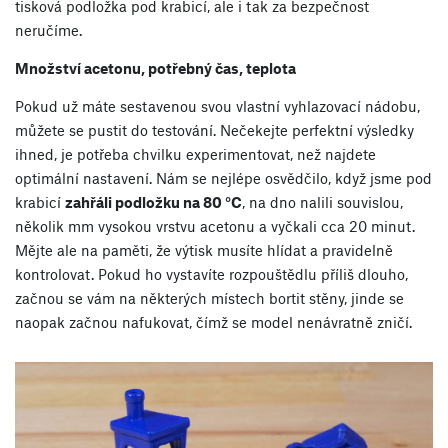
tisková podložka pod krabicí, ale i tak za bezpečnost
neručíme.
Množství acetonu, potřebný čas, teplota
Pokud už máte sestavenou svou vlastní vyhlazovací nádobu,
můžete se pustit do testování. Nečekejte perfektní výsledky
ihned, je potřeba chvilku experimentovat, než najdete
optimální nastavení. Nám se nejlépe osvědčilo, když jsme pod
krabicí
zahřáli podložku na 80 °C
, na dno nalili souvislou,
několik mm vysokou vrstvu acetonu a vyčkali cca 20 minut.
Mějte ale na paměti, že výtisk musíte hlídat a pravidelně
kontrolovat. Pokud ho vystavíte rozpouštědlu příliš dlouho,
začnou se vám na některých místech bortit stěny, jinde se
naopak začnou nafukovat, čímž se model nenávratně zničí.