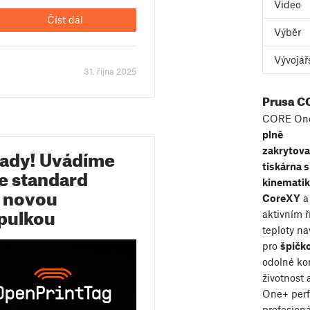
Video
Číst dál
Výběr
Vývojář
31. října 2025
Prusa C
CORE One
plně
tady! Uvádíme
zakrytov
tiskárna s
e standard
kinemati
s novou
CoreXY
a
pulkou
aktivním 
teploty n
pro
špičko
odolné ko
životnost
One+ perf
profesioná