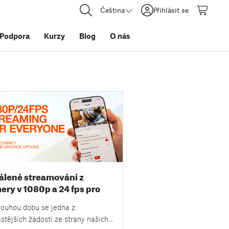
Čeština
Přihlásit se
Podpora
Kurzy
Blog
O nás
álené streamování z
ery v 1080p a 24 fps pro
dého a nové možnosti
louhou dobu se jedna z
žišť v PrusaConnectu
stějších žádostí ze strany našich