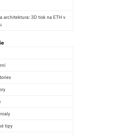
a architektura: 3D tisk na ETH v
u
ie
ení
tories
ory
e
nialy
ké tipy