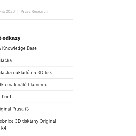
telů týkala možnosti navýšit
itu úložiště...
bna 2026
|
Prusa Research
é odkazy
a Knowledge Base
lačka
lačka nákladů na 3D tisk
ka materiálů filamentu
 Print
ginal Prusa i3
bnice 3D tiskárny Original
MK4