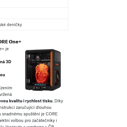
ské deníčky
ORE One+
+ je
aná 3D
kou
řízením
avržená
vou kvalitu i rychlost tisku
. Díky
nstrukci zaručující dlouhou
 a snadnému spuštění je CORE
ektní volbou pro začátečníky i
ly. Vyvinuto a vyrobeno v ČR.