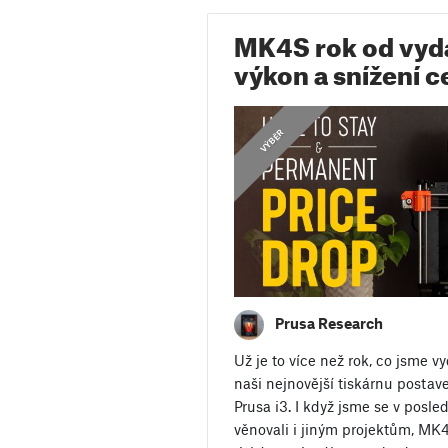
MK4S rok od vydá
výkon a snížení c
,
OZNÁMENÍ
VÝBĚR
Prusa Research
Už je to více než rok, co jsme v
naši nejnovější tiskárnu postav
Prusa i3. I když jsme se v posl
věnovali i jiným projektům, M