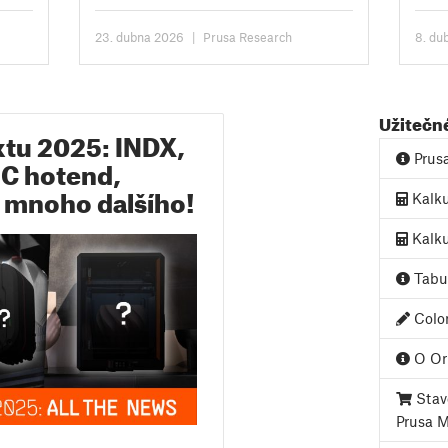
One/+. Všechny detaily najdete na
uživa
produktové stránce,...
kapac
23. dubna 2026
|
Prusa Research
8. du
Užitečn
tu 2025: INDX,
Prus
C hotend,
a mnoho dalšího!
Kalku
Kalku
Tabul
Color
O Ori
Stave
Prusa 