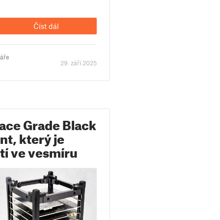
Číst dál
táře
29. září 2025
ace Grade Black
nt, který je
tí ve vesmíru