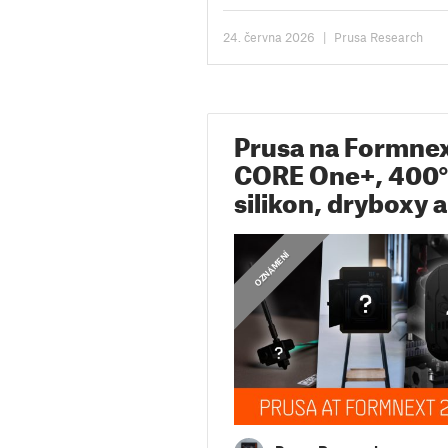
Open Community License. Od té...
24. června 2026
|
Prusa Research
Prusa na Formnex
CORE One+, 400°
silikon, dryboxy 
OZNÁMENÍ