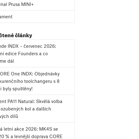
inal Prusa MINI+
ament
 čtené články
vede INDX – červenec 2026:
ní edice Founders a co
eme dál
CORE One INDX: Objednávky
urenčního toolchangeru s 8
i byly spuštěny!
nt PA11 Natural: Skvělá volba
k ozubených kol a dalších
vých dílů
á letní akce 2026: MK4S se
20 % a levnější doprava CORE