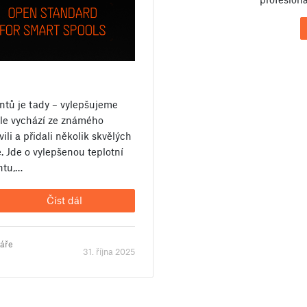
entů je tady – vylepšujeme
ále vychází ze známého
ili a přidali několik skvělých
e. Jde o vylepšenou teplotní
ntu,…
Číst dál
táře
31. října 2025