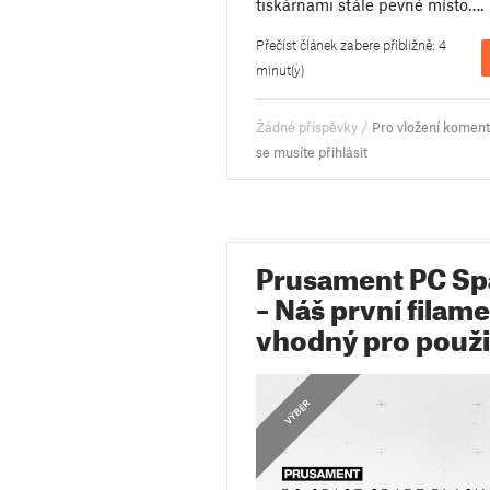
tiskárnami stále pevné místo….
Přečíst článek zabere přibližně: 4
minut(y)
Žádné příspěvky /
Pro vložení komen
se musíte přihlásit
Prusament PC Sp
– Náš první filame
vhodný pro použi
,
OZNÁMENÍ
VÝBĚR