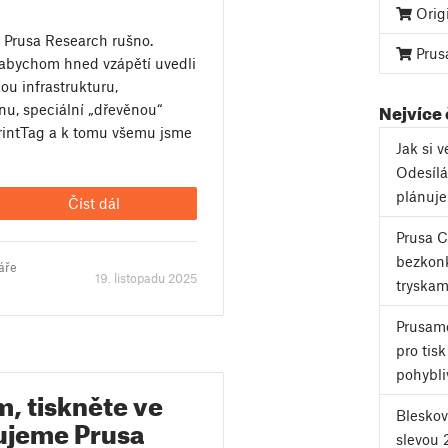
Orig
v Prusa Research rušno.
Prus
 abychom hned vzápětí uvedli
ou infrastrukturu,
Nejvíce
onu, speciální „dřevěnou“
rintTag a k tomu všemu jsme
Jak si 
Odesílá
plánuj
Číst dál
Prusa 
bezkonk
áře
19. listopadu 2025
tryskam
Prusame
pro tis
pohybli
, tiskněte ve
Bleskov
ujeme Prusa
slevou 