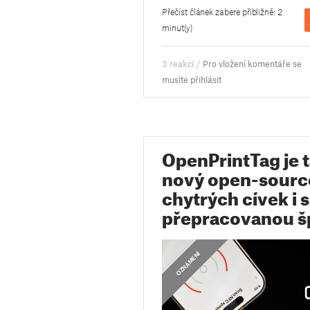
Přečíst článek zabere přibližně: 2
minut(y)
3 reakcí /
Pro vložení komentáře se
musíte přihlásit
OpenPrintTag je 
nový open-sourc
chytrých cívek i 
přepracovanou š
OZNÁMENÍ