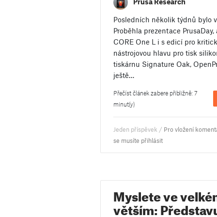
Prusa Research
Posledních několik týdnů bylo 
Proběhla prezentace PrusaDay,
CORE One L i s edicí pro kritick
nástrojovou hlavu pro tisk silik
tiskárnu Signature Oak, OpenP
ještě…
Přečíst článek zabere přibližně: 7
minut(y)
Jeden příspěvek /
Pro vložení koment
se musíte přihlásit
Myslete ve velkém
větším: Představ