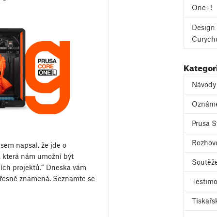
One+!
Design 
Curych
Kategor
Návody
Oznám
Prusa S
Rozhov
sem napsal, že jde o
, která nám umožní být
Soutěž
cích projektů.“ Dneska vám
 přesně znamená. Seznamte se
Testimo
Tiskařs