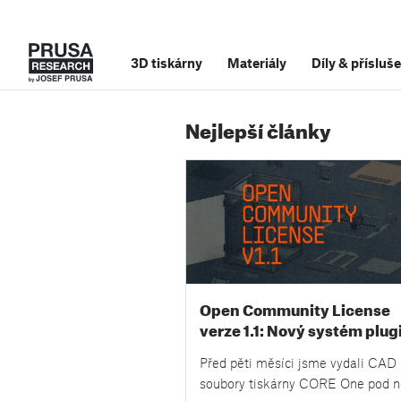
3D tiskárny
Materiály
Díly
&
přísluše
Nejlepší články
Open Community License
verze 1.1: Nový systém plug
více konkrétních příkladů a
Před pěti měsíci jsme vydali CAD
odpovědi na vaše otázky
soubory tiskárny CORE One pod 