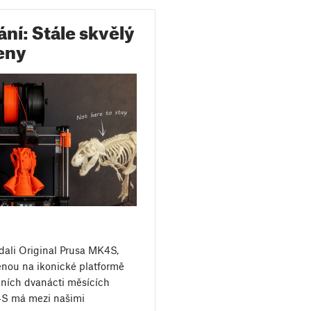
ní: Stále skvělý
eny
ydali Original Prusa MK4S,
enou na ikonické platformě
edních dvanácti měsících
K4S má mezi našimi