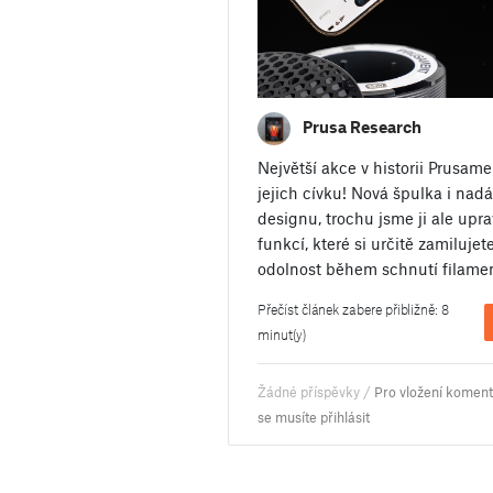
Prusa Research
Největší akce v historii Prusam
jejich cívku! Nová špulka i nad
designu, trochu jsme ji ale uprav
funkcí, které si určitě zamilujet
odolnost během schnutí filame
Přečíst článek zabere přibližně: 8
minut(y)
Žádné příspěvky /
Pro vložení komen
se musíte přihlásit