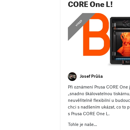
CORE One L!
,
OZNÁMENÍ
VÝBĚR
Josef Průša
Při oznámení Prusa CORE One j
„snadno škálovatelnou tiskárnu
neuvěřitelně flexibilní u budou
chci s nadšením ukázat, co to
s Prusa CORE One L.
Tohle je naše…