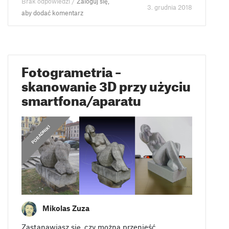
Brak odpowiedzi /
Zaloguj się,
3. grudnia 2018
aby dodać komentarz
Fotogrametria –
skanowanie 3D przy użyciu
smartfona/aparatu
PORADNIKI
Mikolas Zuza
Zastanawiasz się, czy można przenieść