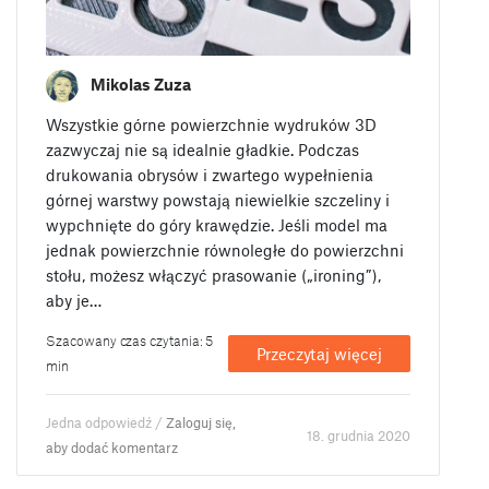
Mikolas Zuza
Wszystkie górne powierzchnie wydruków 3D
zazwyczaj nie są idealnie gładkie. Podczas
drukowania obrysów i zwartego wypełnienia
górnej warstwy powstają niewielkie szczeliny i
wypchnięte do góry krawędzie. Jeśli model ma
jednak powierzchnie równoległe do powierzchni
stołu, możesz włączyć prasowanie („ironing”),
aby je…
Szacowany czas czytania: 5
Przeczytaj więcej
min
Jedna odpowiedź /
Zaloguj się,
18. grudnia 2020
aby dodać komentarz