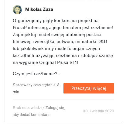
Mikolas Zuza
Organizujemy piąty konkurs na projekt na
PrusaPrinters.org, a jego tematem jest rzeźbienie!
Zaprojektuj model swojej ulubionej postaci
filmowej, zwierzątka, potwora, miniaturki D&D
lub jakikolwiek inny model o organicznych
kształtach używając rzeźbienia i zdobądź szansę
na wygranie Original Prusa SL1!
Czym jest rzeźbienie?…
Szacowany czas czytania: 3
Przeczytaj więcej
min
Brak odpowiedzi /
Zaloguj się,
30. kwietnia 2020
aby dodać komentarz