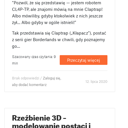
“Pozwól, że się przedstawię — jestem robotem
CL4P-TP, ale znajomi mówią na mnie Claptrap!
Albo mówiliby, gdyby ktokolwiek z nich jeszcze
żył… Albo gdyby w ogóle istnieli!”
Tak przedstawia się Claptrap („Kłapacz”), postać
z serii gier Borderlands w chwili, gdy poznajemy
go…
Szacowany czas czytania: 9
Przeczytaj więcej
min
Brak odpowiedzi /
Zaloguj się,
12. lipca 2020
aby dodać komentarz
Rzeźbienie 3D –
modelowanie postaci i