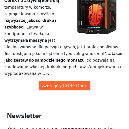
CoreXY z aktywną kontrolą
temperatury w komorze,
zaprojektowana z myślą o
najwyższej jakości druku i
szybkości
. Łatwa w
konfiguracji i trwała, ta
wytrzymała maszyna
jest
idealna zarówno dla początkujących, jak i profesjonalistów.
Jest dostępna jako urządzenie typu „plug-and-print”,
a także
jako zestaw do samodzielnego montażu
, co pozwala na
zbudowanie własnej drukarki od podstaw. Zaprojektowana i
wyprodukowana w UE.
Szczegóły CORE One+
Newsletter
Zapisz się i otrzymuj nasz
miesięczny
newsletter