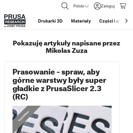
Polski
Zaloguj
Drukarki 3D
Materiały
Części i akcesor
Pokazuję artykuły napisane przez
Mikolas Zuza
Prasowanie – spraw, aby
górne warstwy były super
gładkie z PrusaSlicer 2.3
(RC)
PORADNIKI