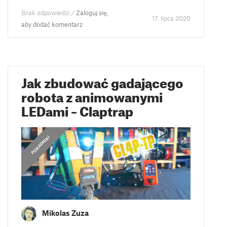
Brak odpowiedzi /
Zaloguj się,
17. lipca 2020
aby dodać komentarz
Jak zbudować gadającego
robota z animowanymi
LEDami – Claptrap
PORADNIKI
Mikolas Zuza