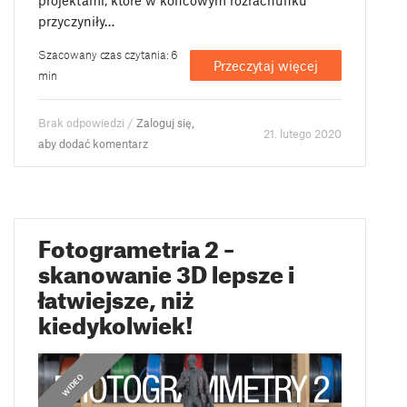
projektami, które w końcowym rozrachunku
przyczyniły…
Szacowany czas czytania: 6
Przeczytaj więcej
min
Brak odpowiedzi /
Zaloguj się,
21. lutego 2020
aby dodać komentarz
Fotogrametria 2 –
skanowanie 3D lepsze i
łatwiejsze, niż
kiedykolwiek!
,
PORADNIKI
WIDEO