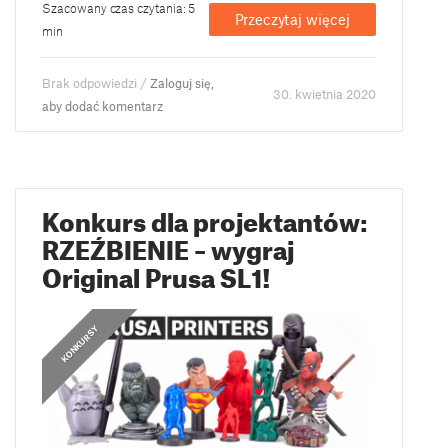
Szacowany czas czytania: 5
Przeczytaj więcej
min
Brak odpowiedzi /
Zaloguj się,
30. kwietnia 2020
aby dodać komentarz
Konkurs dla projektantów:
RZEŹBIENIE – wygraj
Original Prusa SL1!
KONKURSY