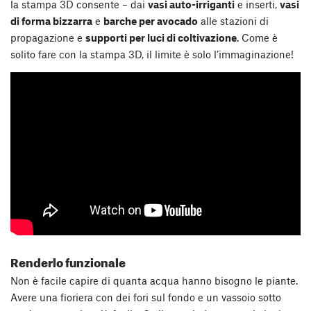
la stampa 3D consente – dai
vasi auto-irriganti
e inserti,
vasi
di forma bizzarra
e
barche per avocado
alle stazioni di
propagazione e
supporti per luci di coltivazione
. Come è
solito fare con la stampa 3D, il limite è solo l’immaginazione!
Renderlo funzionale
Non è facile capire di quanta acqua hanno bisogno le piante.
Avere una fioriera con dei fori sul fondo e un vassoio sotto