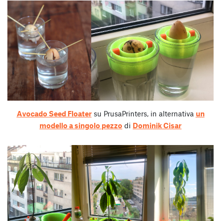
Avocado Seed Floater
su PrusaPrinters, in alternativa
un
modello a singolo pezzo
di
Dominik Cisar