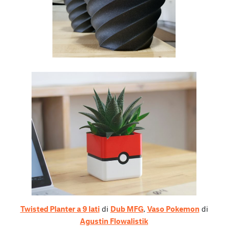
Twisted Planter a 9 lati
di
Dub MFG
,
Vaso Pokemon
di
Agustin Flowalistik