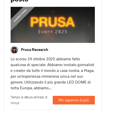
,
IN PRIMO PIANO
GUIDE
Prusa Research
Lo scorso 24 ottobre 2025 abbiamo fatto
qualcosa di speciale. Abbiamo invitato giornalisti
e creator da tutto il mondo a casa nostra, a Praga,
per un’esperienza immersiva unica nel suo
genere. Utilizzando il più grande LED DOME di
tutta Europa, abbiamo…
Tempo di lettura stimato: 6
Per saperne di più
minuti