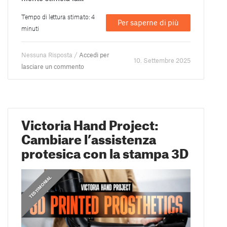
Tempo di lettura stimato: 4
Per saperne di più
minuti
Nessuna Risposta /
Accedi per
10. Settembre 2025
lasciare un commento
Victoria Hand Project:
Cambiare l’assistenza
protesica con la stampa 3D
,
PRUSA STORIES
TESTIMONIAL