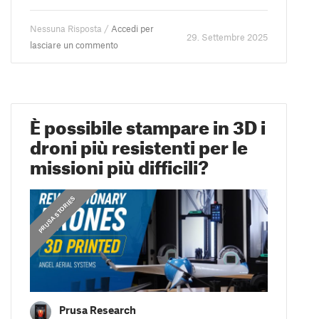
Nessuna Risposta /
Accedi per
29. Settembre 2025
lasciare un commento
È possibile stampare in 3D i
droni più resistenti per le
missioni più difficili?
,
PRUSA STORIES
PRUSA STORIES
Prusa Research