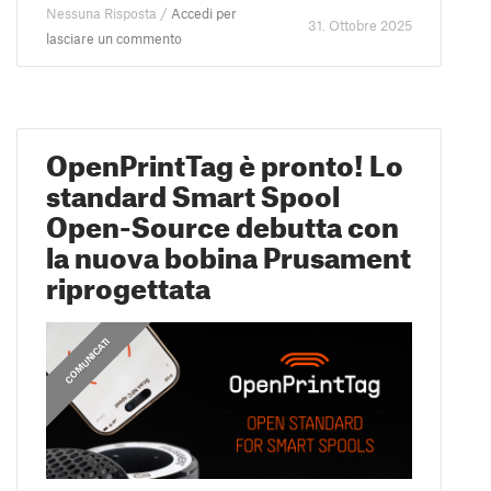
Nessuna Risposta /
Accedi per
31. Ottobre 2025
lasciare un commento
OpenPrintTag è pronto! Lo
standard Smart Spool
Open-Source debutta con
la nuova bobina Prusament
riprogettata
COMUNICATI