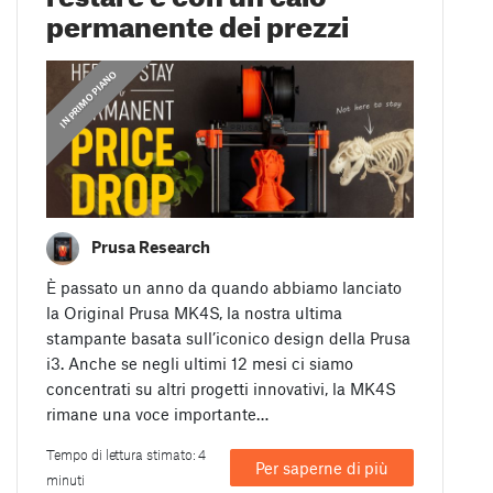
permanente dei prezzi
,
IN PRIMO PIANO
COMUNICATI
Prusa Research
È passato un anno da quando abbiamo lanciato
la Original Prusa MK4S, la nostra ultima
stampante basata sull’iconico design della Prusa
i3. Anche se negli ultimi 12 mesi ci siamo
concentrati su altri progetti innovativi, la MK4S
rimane una voce importante…
Tempo di lettura stimato: 4
Per saperne di più
minuti