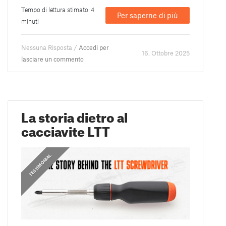
Tempo di lettura stimato: 4
Per saperne di più
minuti
Nessuna Risposta /
Accedi per
16. Ottobre 2025
lasciare un commento
La storia dietro al
cacciavite LTT
,
,
,
PRUSA STORIES
PRUSA STORIES
TESTIMONIAL
TESTIMONIAL