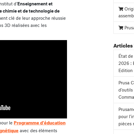
stitut d’
Enseignement et
Orig
e chimie et de technologie de
assemb
ment clé de leur approche réussie
s 3D réalisées avec les
Prus
Articles 
État de 
2026 : 
Edition
Prusa 
d’outil
Comman
Prusame
pour l’
Programme d’éducation
pour le
pièces 
agnétique
avec des éléments