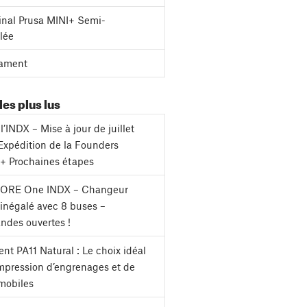
inal Prusa MINI+ Semi-
lée
ament
les plus lus
l’INDX – Mise à jour de juillet
Expédition de la Founders
 + Prochaines étapes
CORE One INDX – Changeur
s inégalé avec 8 buses –
des ouvertes !
nt PA11 Natural : Le choix idéal
impression d’engrenages et de
mobiles