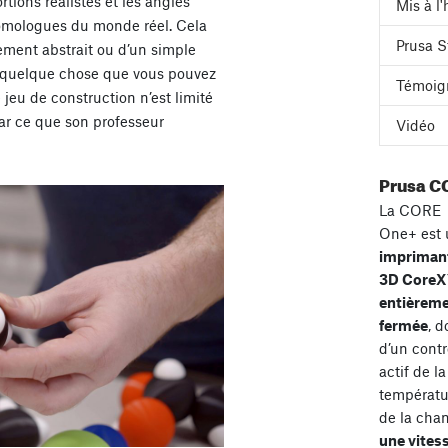
ions réalistes et les angles
Mis à l
homologues du monde réel. Cela
Prusa S
ement abstrait ou d’un simple
à quelque chose que vous pouvez
Témoig
jeu de construction n’est limité
par ce que son professeur
Vidéo
Prusa C
La CORE
One+ est 
impriman
3D Core
entièrem
fermée
, d
d’un contr
actif de la
températu
de la cha
une vites