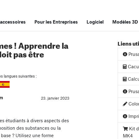
accessoires
Pour les Entreprises
Logiciel
Modèles 3D
es ! Apprendre la
Liens ut
doit pas être
Prus
Cacul
es langues suivantes :
Calcu
Prusa
am
23. janvier 2023
Color
Impri
es étudiants à divers aspects des
osition des substances ou la
Kit d
 base ? Utilisez une forme
MK4