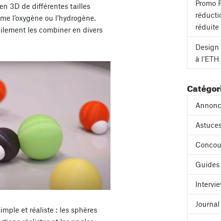
Promo F
n 3D de différentes tailles
réducti
me l’oxygène ou l’hydrogène.
réduite
ilement les combiner en divers
Design 
à l’ETH
Catégor
Annonc
Astuces
Concou
Guides
Intervi
Journa
simple et réaliste : les sphères