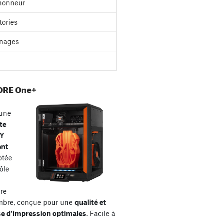
'honneur
tories
nages
ORE One+
une
te
XY
ent
otée
ôle
re
mbre, conçue pour une
qualité et
se d’impression optimales
. Facile à