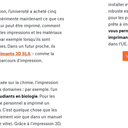
installer 
robuste e
on, l’université a acheté cinq
pour les p
périmente maintenant ce que ces
prête à im
qui peut être imprimé, comment
vous perm
les impressions et les matériaux
imprimant
par exemple lorsqu’ils sont
dans l’UE.
es. Dans un futur proche, ils
rimante 3D SLA
– comme la
V
parcours d’impression.
axée sur la chimie, l’impression
es domaines : par exemple, l’un
tudiants en biologie
. Pour les
 le personnel a imprimé un
e
. C’est quelque chose que les
lement voir que dans un manuel
vitre). Grâce à l’impression 3D,