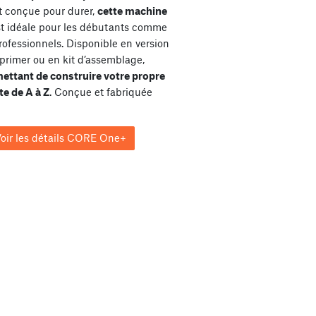
et conçue pour durer,
cette machine
st idéale pour les débutants comme
rofessionnels. Disponible en version
primer ou en kit d’assemblage,
ettant de construire votre propre
e de A à Z
. Conçue et fabriquée
oir les détails CORE One+