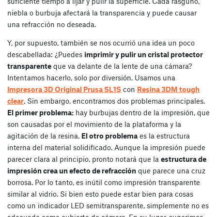
suficiente tiempo a lijar y pulir la superficie. Cada rasguño,
niebla o burbuja afectará la transparencia y puede causar
una refracción no deseada.
Y, por supuesto, también se nos ocurrió una idea un poco
descabellada: ¿Puedes
imprimir y pulir un cristal protector
transparente
que va delante de la lente de una cámara?
Intentamos hacerlo, solo por diversión. Usamos una
Impresora 3D Original Prusa SL1S
con
Resina 3DM tough
clear
. Sin embargo, encontramos dos problemas principales.
El primer problema:
hay burbujas dentro de la impresión, que
son causadas por el movimiento de la plataforma y la
agitación de la resina.
El otro problema
es la estructura
interna del material solidificado. Aunque la impresión puede
parecer clara al principio, pronto notará que la
estructura de
impresión crea un efecto de refracción
que parece una cruz
borrosa. Por lo tanto, es inútil como impresión transparente
similar al vidrio. Si bien esto puede estar bien para cosas
como un indicador LED semitransparente, simplemente no es
adecuado como cubierta de cámara. En su lugar, sugerimos