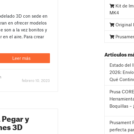
Kit de Im
MK4
odelado 3D con sede en
ran en ofrecer modelos
Original
e son a la vez bonitos y
Prusame
 en el aire. Para crear
Artículos m
Leer más
Estado del 
2026: Envío
n
Qué Contin
febrero 10. 2023
Prusa CORE
Herramienta
Boquillas – 
 Pegar y
nes 3D
Prusament P
perfecta pa