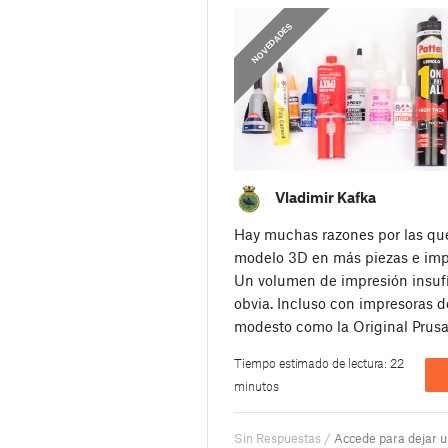
,
NOVEDADES
GUÍAS
Vladimir Kafka
Hay muchas razones por las que
modelo 3D en más piezas e impr
Un volumen de impresión insufi
obvia. Incluso con impresoras 
modesto como la Original Prus
Tiempo estimado de lectura: 22
minutos
Sin Respuestas /
Accede para dejar 