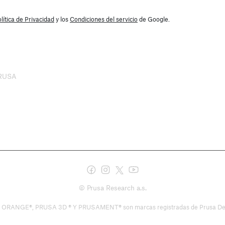
lítica de Privacidad
y los
Condiciones del servicio
de Google.
PRUSA
© Prusa Research a.s.
®, PRUSA 3D ® Y PRUSAMENT® son marcas registradas de Prusa Development