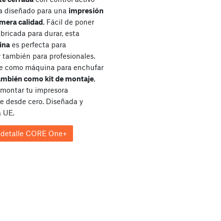
a diseñado para una
impresión
imera calidad
. Fácil de poner
bricada para durar, esta
ina
es perfecta para
y también para profesionales.
le como máquina para enchufar
ambién como kit de montaje
,
 montar tu impresora
 desde cero. Diseñada y
a UE.
 detalle CORE One+