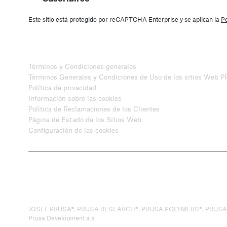
Este sitio está protegido por reCAPTCHA Enterprise y se aplican la
Po
Términos y Condiciones generales
Términos Generales y Condiciones de Uso de los sitios Web 
Política de privacidad
Información sobre las cookies
Política de Reclamaciones de los Clientes
Página de Estado de los Sitios Web
Configuración de las cookies
JOSEF PRUSA®, PRUSA RESEARCH®, PRUSA POLYMERS®, PRUSA ORANGE
Prusa Development a.s.