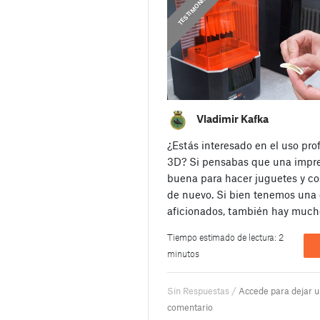
PRUSA STORIES
TESTIMONIOS
Vladimir Kafka
¿Estás interesado en el uso pro
3D? Si pensabas que una impre
buena para hacer juguetes y cos
de nuevo. Si bien tenemos una
aficionados, también hay much
Tiempo estimado de lectura: 2
minutos
Sin Respuestas /
Accede para dejar 
comentario