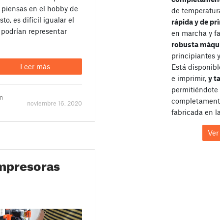
 piensas en el hobby de
de temperatur
o, es difícil igualar el
rápida y de pr
 podrían representar
en marcha y fa
robusta máqu
principiantes 
Leer más
Está disponib
e imprimir,
y t
permitiéndote
un
completamente
noviembre 16. 2020
fabricada en l
Ver
Impresoras