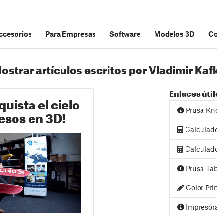
accesorios
Para Empresas
Software
Modelos 3D
C
ostrar artículos escritos por Vladimir Kaf
Enlaces útil
uista el cielo
Prusa Kn
esos en 3D!
Calculad
Calculado
Prusa Tab
Color Pri
Impresora