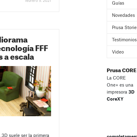
febrero 5. 2021
Guías
Novedades
Prusa Storie
diorama
Testimonios
ecnología FFF
Video
 a escala
Prusa CORE
La CORE
One+ es una
impresora
3D
CoreXY
 3D suele ser la primera
completament