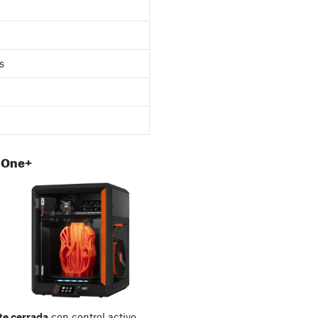
s
 One+
e cerrada
con control activo