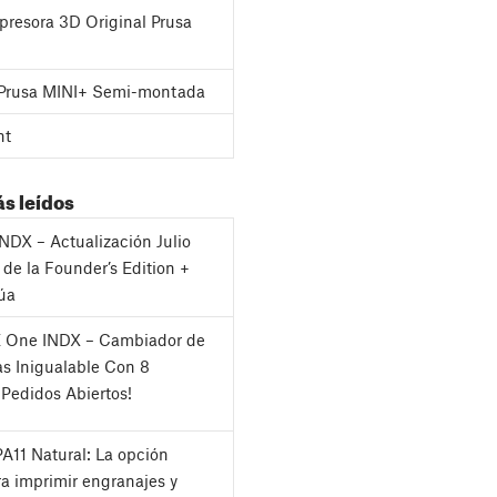
presora 3D Original Prusa
 Prusa MINI+ Semi-montada
nt
ás leídos
INDX – Actualización Julio
 de la Founder’s Edition +
úa
 One INDX – Cambiador de
s Inigualable Con 8
¡Pedidos Abiertos!
A11 Natural: La opción
ra imprimir engranajes y