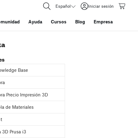
Español
Iniciar sesión
omunidad
Ayuda
Cursos
Blog
Empresa
ka
es
owledge Base
ora
ra Precio Impresión 3D
la de Materiales
nt
 3D Prusa i3