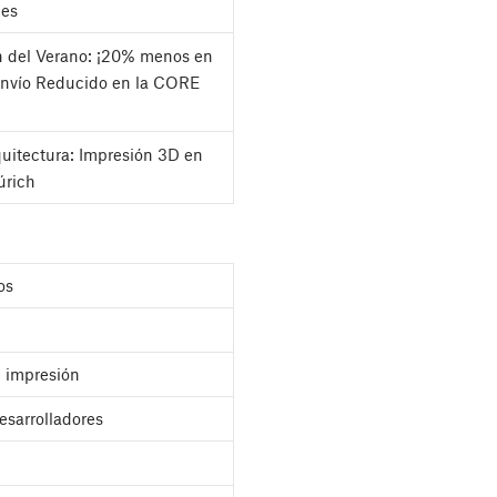
les
h del Verano: ¡20% menos en
Envío Reducido en la CORE
quitectura: Impresión 3D en
úrich
os
 impresión
esarrolladores