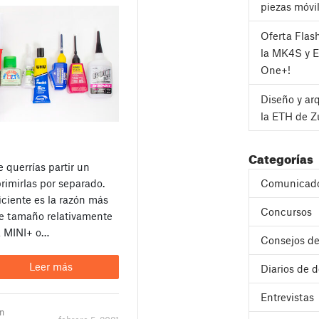
piezas móvi
Oferta Flas
la MK4S y 
One+!
Diseño y ar
la ETH de Z
Categorías
 querrías partir un
imirlas por separado.
Comunicad
ciente es la razón más
Concursos
de tamaño relativamente
a MINI+ o…
Consejos de
Leer más
Diarios de d
Entrevistas
un