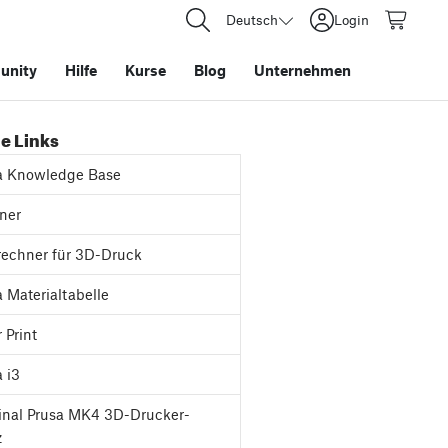
Deutsch
Login
nity
Hilfe
Kurse
Blog
Unternehmen
e Links
a Knowledge Base
ner
rechner für 3D-Druck
 Materialtabelle
 Print
 i3
inal Prusa MK4 3D-Drucker-
z