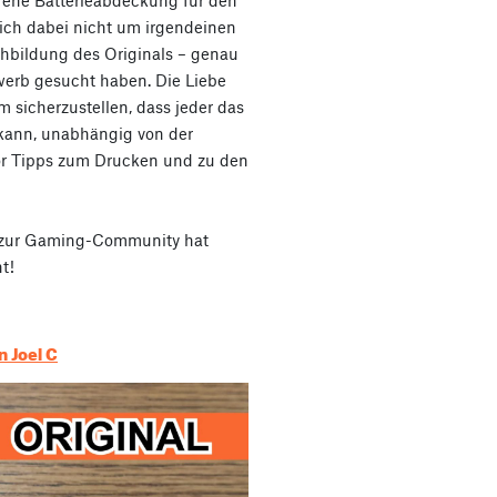
orene Batterieabdeckung für den
sich dabei nicht um irgendeinen
chbildung des Originals – genau
erb gesucht haben. Die Liebe
m sicherzustellen, dass jeder das
 kann, unabhängig von der
or Tipps zum Drucken und zu den
 zur Gaming-Community hat
t!
 Joel C