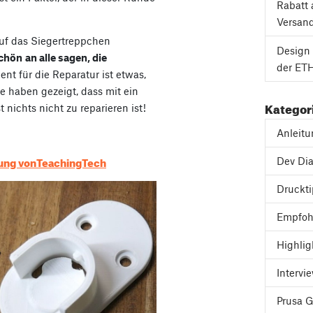
Rabatt 
Versan
auf das Siegertreppchen
Design 
chön
an alle sagen, die
der ETH
ent für die Reparatur ist etwas,
e haben gezeigt, dass mit ein
Kategor
nichts nicht zu reparieren ist!
Anleit
rung vonTeachingTech
Dev Dia
Druckt
Empfoh
Highlig
Intervi
Prusa 