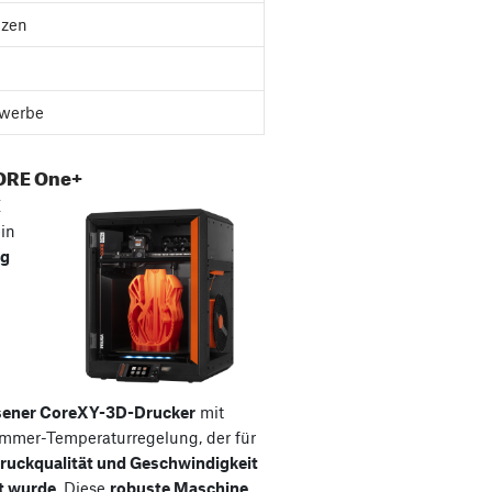
nzen
werbe
ORE One+
E
ein
ig
sener CoreXY-3D-Drucker
mit
ammer-Temperaturregelung, der für
ruckqualität und Geschwindigkeit
t wurde
. Diese
robuste Maschine