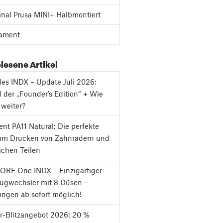
inal Prusa MINI+ Halbmontiert
ament
lesene Artikel
es INDX – Update Juli 2026:
 der „Founder’s Edition“ + Wie
 weiter?
nt PA11 Natural: Die perfekte
um Drucken von Zahnrädern und
chen Teilen
ORE One INDX – Einzigartiger
ugwechsler mit 8 Düsen –
ungen ab sofort möglich!
-Blitzangebot 2026: 20 %