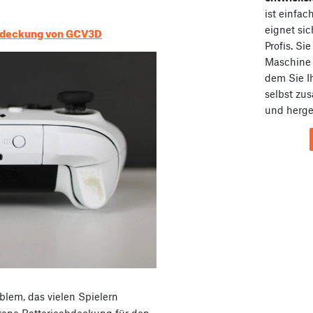
ist einfa
eignet sic
abdeckung von GCV3D
Profis. Si
Maschin
dem Sie I
selbst zu
und herges
blem, das vielen Spielern