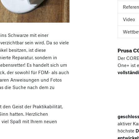
Refere
Video
Wettbe
 ins Schwarze mit einer
verzichtbar sein wird. Da so viele
Prusa C
el besitzen, ist diese
nierte Reparatur, sondern in
Der COR
Lebensretter! Es handelt sich um
One+ ist 
vollständ
ck, der sowohl für FDM- als auch
 klaren Anweisungen und Fotos
was die Suche nach dem zu
 den Geist der Praktikabilität,
inn hatten. Herzlichen
geschlos
 viel Spaß mit Ihrem neuen
aktiver K
höchste
D
entwickel