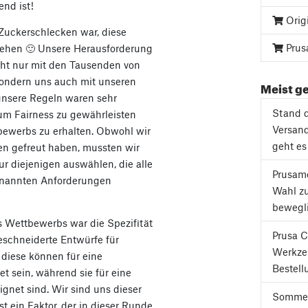
end ist!
Orig
Zuckerschlecken war, diese
Prus
hen 🙂 Unsere Herausforderung
cht nur mit den Tausenden von
sondern uns auch mit unseren
Meist ge
 unsere Regeln waren sehr
Stand d
 um Fairness zu gewährleisten
Versand
ewerbs zu erhalten. Obwohl wir
geht es
een gefreut haben, mussten wir
r diejenigen auswählen, die alle
Prusame
nannten Anforderungen
Wahl z
bewegli
es Wettbewerbs war die Spezifität
Prusa C
schneiderte Entwürfe für
Werkze
 diese können für eine
Bestell
t sein, während sie für eine
gnet sind. Wir sind uns dieser
Sommer
t ein Faktor, der in dieser Runde