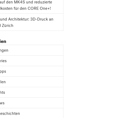
auf den MK4S und reduzierte
dkosten für den CORE One+!
und Architektur: 3D-Druck an
 Zürich
ien
ungen
ries
ipps
len
hts
ews
Geschichten