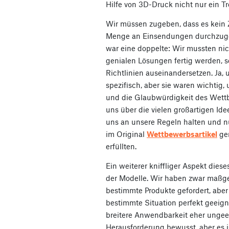
Hilfe von 3D-Druck nicht nur ein Tr
Wir müssen zugeben, dass es kein 
Menge an Einsendungen durchzuge
war eine doppelte: Wir mussten ni
genialen Lösungen fertig werden, 
Richtlinien auseinandersetzen. Ja,
spezifisch, aber sie waren wichtig,
und die Glaubwürdigkeit des Wettb
uns über die vielen großartigen Id
uns an unsere Regeln halten und nu
im Original
Wettbewerbsartikel
ge
erfüllten.
Ein weiterer kniffliger Aspekt dies
der Modelle. Wir haben zwar maßge
bestimmte Produkte gefordert, aber
bestimmte Situation perfekt geeigne
breitere Anwendbarkeit eher ungeei
Herausforderung bewusst, aber es is