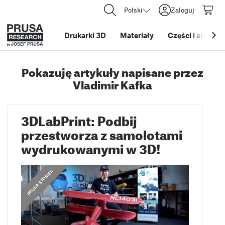
Polski
Zaloguj
Drukarki 3D
Materiały
Części i akcesor
Pokazuję artykuły napisane przez
Vladimir Kafka
3DLabPrint: Podbij
przestworza z samolotami
wydrukowanymi w 3D!
,
CO O NAS MÓWIĄ
PRUSA STORIES