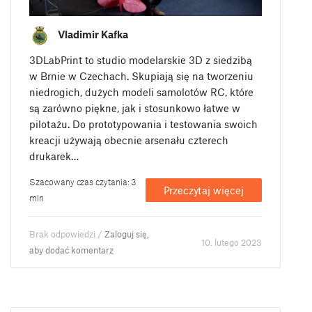
Vladimir Kafka
3DLabPrint to studio modelarskie 3D z siedzibą
w Brnie w Czechach. Skupiają się na tworzeniu
niedrogich, dużych modeli samolotów RC, które
są zarówno piękne, jak i stosunkowo łatwe w
pilotażu. Do prototypowania i testowania swoich
kreacji używają obecnie arsenału czterech
drukarek…
Szacowany czas czytania: 3
Przeczytaj więcej
min
Brak odpowiedzi /
Zaloguj się,
10. lutego 2023
aby dodać komentarz