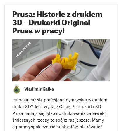
Prusa: Historie z drukiem
3D – Drukarki Original
Prusa w pracy!
,
CO O NAS MÓWIĄ
PRUSA STORIES
Vladimir Kafka
Interesujesz się profesjonalnym wykorzystaniem
druku 3D? Jeśli wydaje Ci się, że drukarki 3D
Prusa nadają się tylko do drukowania zabawek i
śmiesznych rzeczy, to spójrz raz jeszcze. Mamy
ogromną społeczność hobbystów, ale również