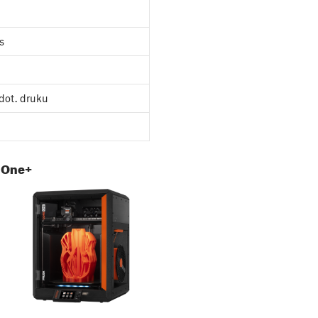
s
dot. druku
 One+