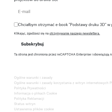
Chciałbym otrzymać e-book "Podstawy druku 3D" w 
Klikając, zgadzasz się na
otrzymywanie naszego newslettera.
Subskrybuj
Ta strona jest chroniona przez reCAPTCHA Enterprise i obowiązują n
Ogólne warunki i zasady
Ogólne warunki i zasady korzystania z witryn internetowych
Polityka Prywatności
Informacja o plikach Cookie
Polityka Reklamacji
Status witryn
Ustawienia plików cookie