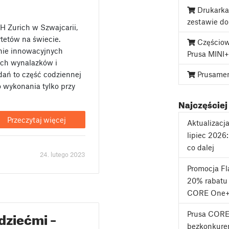
Drukarka
zestawie d
TH Zurich w Szwajcarii,
tetów na świecie.
Częściow
nie innowacyjnych
Prusa MINI+
ch wynalazków i
Prusame
ań to część codziennej
o wykonania tylko przy
Najczęściej
Przeczytaj więcej
Aktualizacj
lipiec 2026
co dalej
24. lutego 2023
Promocja F
20% rabatu 
CORE One+
dziećmi –
Prusa CORE
bezkonkuren