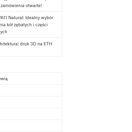
 zamówienia otwarte!
A11 Natural: Idealny wybór
ia kół zębatych i części
nych
chitektura: druk 3D na ETH
ówią