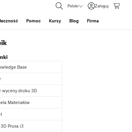
Polski
Zaloguj
łeczność
Pomoc
Kursy
Blog
Firma
eik
inki
owledge Base
r
r wyceny druku 3D
ela Materiałów
nt
3D Prusa i3