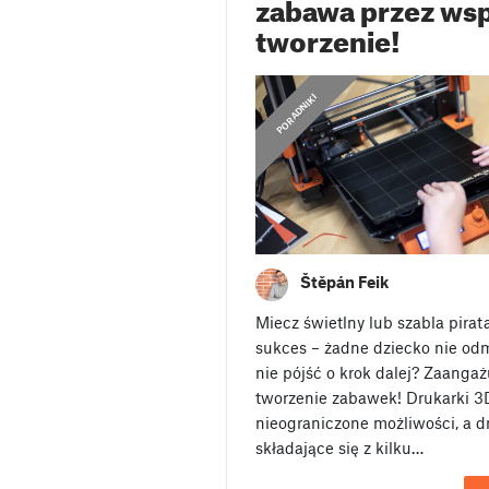
zabawa przez ws
tworzenie!
PORADNIKI
Štěpán Feik
Miecz świetlny lub szabla pira
sukces – żadne dziecko nie od
nie pójść o krok dalej? Zaanga
tworzenie zabawek! Drukarki 3
nieograniczone możliwości, a 
składające się z kilku…