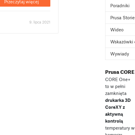
Przeczytaj więcej
Poradniki
Prusa Storie
9. lipca 2021
Wideo
Wskazówki 
Wywiady
Prusa CORE
CORE One+
to w pełni
zamknięta
drukarka 3D
CoreXY z
aktywną
kontrolą
temperatury w
komorze,