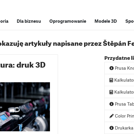
soria
Dla biznesu
Oprogramowanie
Modele 3D
Spo
kazuję artykuły napisane przez Štěpán F
Przydatne l
tura: druk 3D
Prusa Kn
Kalkulato
Kalkulato
Prusa Tab
Color Pri
Drukarka 