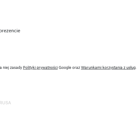
prezencie
a niej zasady
Polityki prywatności
Google oraz
Warunkami korzystania z usług
.
 PRUSA