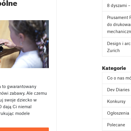
pólne
8 dyszami –
Prusament P
do drukowan
mechanicz
Design i ar
Zurich
Kategorie
Co o nas m
ta to gwarantowany
Dev Diaries
mówi zabawy. Ale czemu
żuj swoje dziecko w
Konkursy
D dają Ci niemal
Ogłoszenia
drukując modele
Polecane