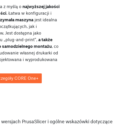
a z myślą o
najwyższej jakości
ości
. Łatwa w konfiguracji i
rzymała maszyna
jest idealna
czątkujących, jak i
ów. Jest dostępna jako
u „plug-and-print”,
a także
do samodzielnego montażu
, co
udowanie własnej drukarki od
rojektowana i wyprodukowana
czegóły CORE One+
wersjach PrusaSlicer i ogólne wskazówki dotyczące