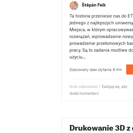
Štěpán Feik
Ta historia przeniesie nas do E
jednego z najlepszych uniwersy
Miejsca, w którym opracowywa
rozwiązań, wprowadzanie nowy
prowadzenie przełomowych bad
pracy. Są to zadania możliwe d
użyciu…
Szacowany czas czytania: 6 min
Brak odpowiedzi /
Zaloguj się, aby
dodać komentarz
Drukowanie 3D z 