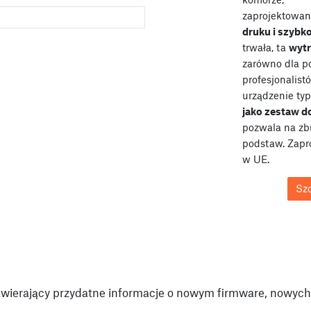
zaprojektowan
druku i szybk
trwała, ta
wyt
zarówno dla po
profesjonalist
urządzenie typ
jako zestaw 
pozwala na zb
podstaw. Zap
w UE.
Sz
wierający przydatne informacje o nowym firmware, nowych 