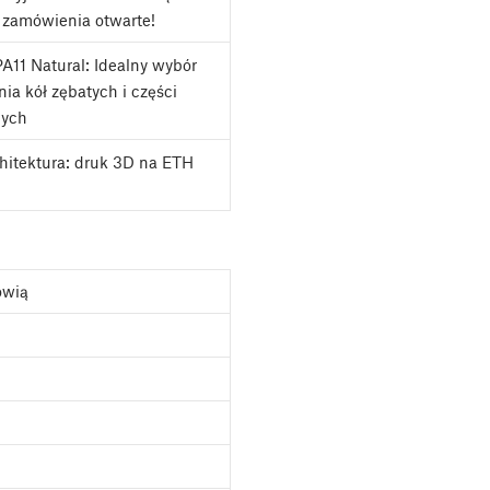
 zamówienia otwarte!
A11 Natural: Idealny wybór
ia kół zębatych i części
nych
chitektura: druk 3D na ETH
ówią