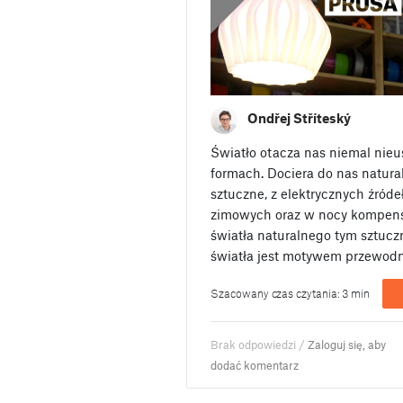
Ondřej Stříteský
Światło otacza nas niemal nie
formach. Dociera do nas natura
sztuczne, z elektrycznych źród
zimowych oraz w nocy kompens
światła naturalnego tym sztuczn
światła jest motywem przewod
Szacowany czas czytania: 3 min
Brak odpowiedzi /
Zaloguj się, aby
dodać komentarz