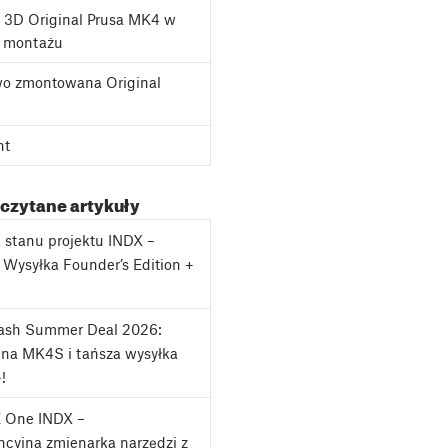
 3D Original Prusa MK4 w
o montażu
o zmontowana Original
nt
 czytane artykuły
a stanu projektu INDX –
: Wysyłka Founder’s Edition +
lash Summer Deal 2026:
na MK4S i tańsza wysyłka
!
 One INDX –
cyjna zmienarka narzędzi z