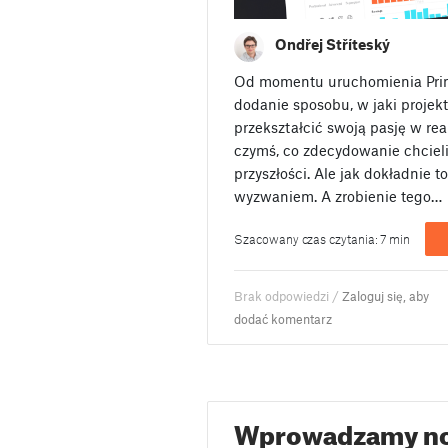
Ondřej Stříteský
Od momentu uruchomienia Print
dodanie sposobu, w jaki projekt
przekształcić swoją pasję w rea
czymś, co zdecydowanie chciel
przyszłości. Ale jak dokładnie t
wyzwaniem. A zrobienie tego…
Szacowany czas czytania: 7 min
Brak odpowiedzi /
Zaloguj się, aby
dodać komentarz
Wprowadzamy no