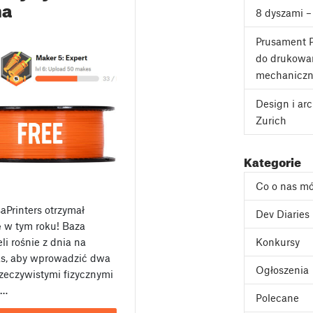
na
8 dyszami –
Prusament P
do drukowan
mechanicz
Design i ar
Zurich
Kategorie
Co o nas m
aPrinters otrzymał
Dev Diaries
ę w tym roku! Baza
Konkursy
i rośnie z dnia na
zas, aby wprowadzić dwa
Ogłoszenia
zeczywistymi fizycznymi
e…
Polecane