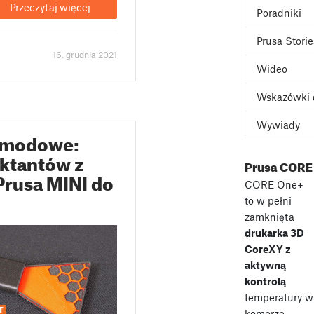
Przeczytaj więcej
Poradniki
Prusa Storie
16. grudnia 2021
Wideo
Wskazówki 
Wywiady
a modowe:
ektantów z
Prusa CORE
Prusa MINI do
CORE One+
to w pełni
zamknięta
drukarka 3D
CoreXY z
aktywną
kontrolą
temperatury w
komorze,