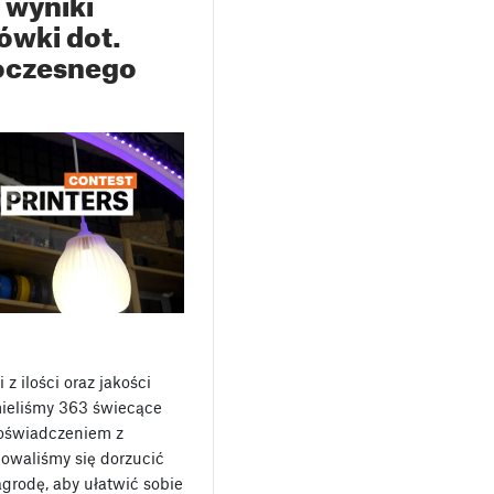
: wyniki
ówki dot.
oczesnego
 ilości oraz jakości
ieliśmy 363 świecące
oświadczeniem z
owaliśmy się dorzucić
grodę, aby ułatwić sobie