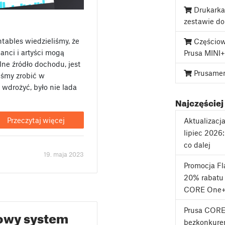
Drukarka
zestawie d
ables wiedzieliśmy, że
Częściow
anci i artyści mogą
Prusa MINI+
lne źródło dochodu, jest
Prusame
iśmy zrobić w
o wdrożyć, było nie lada
Najczęściej
Przeczytaj więcej
Aktualizacj
lipiec 2026
co dalej
19. maja 2023
Promocja F
20% rabatu 
CORE One+
Prusa CORE
wy system
bezkonkuren