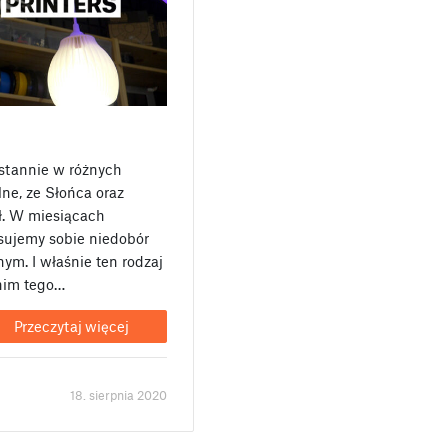
ustannie w różnych
lne, ze Słońca oraz
eł. W miesiącach
ujemy sobie niedobór
ym. I właśnie ten rodzaj
nim tego…
Przeczytaj więcej
18. sierpnia 2020