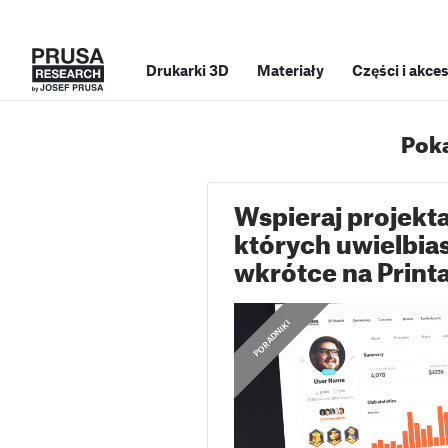
Drukarki 3D
Materiały
Części i akce
Poka
Wspieraj projekt
których uwielbias
wkrótce na Print
PORADNIKI