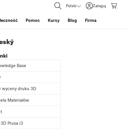
Polski
Zaloguj
łeczność
Pomoc
Kursy
Blog
Firma
teský
inki
owledge Base
r
r wyceny druku 3D
ela Materiałów
nt
3D Prusa i3