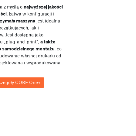
a z myślą o
najwyższej jakości
ości
. Łatwa w konfiguracji i
rzymała maszyna
jest idealna
czątkujących, jak i
ów. Jest dostępna jako
u „plug-and-print”,
a także
do samodzielnego montażu
, co
udowanie własnej drukarki od
rojektowana i wyprodukowana
czegóły CORE One+