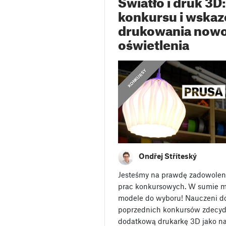
Światło i druk 3D
konkursu i wskaz
drukowania now
oświetlenia
KONKURSY
Ondřej Stříteský
Jesteśmy na prawdę zadowoleni z
prac konkursowych. W sumie m
modele do wyboru! Nauczeni d
poprzednich konkursów zdecyd
dodatkową drukarkę 3D jako na