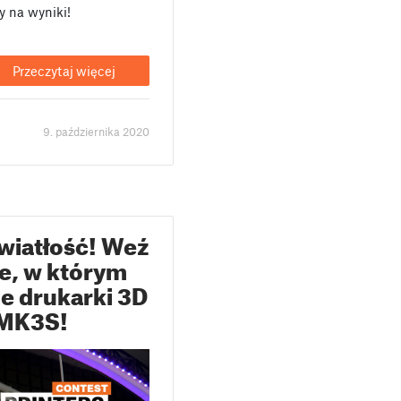
y na wyniki!
Przeczytaj więcej
9. października 2020
światłość! Weź
ie, w którym
e drukarki 3D
3 MK3S!