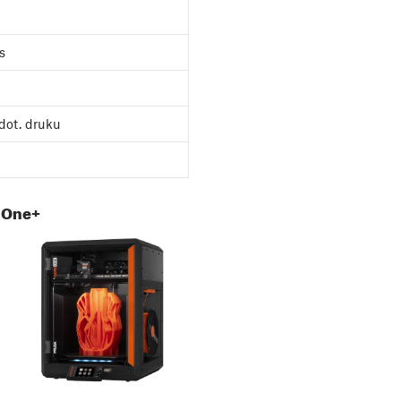
s
dot. druku
 One+