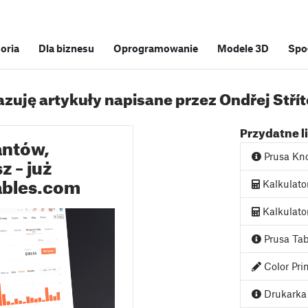
soria
Dla biznesu
Oprogramowanie
Modele 3D
Spo
zuję artykuły napisane przez Ondřej Stří
Przydatne l
antów,
Prusa Kn
z – już
ables.com
Kalkulato
Kalkulato
Prusa Tab
Color Pri
Drukarka 