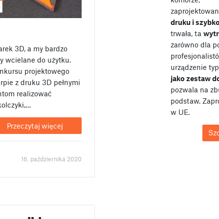
zaprojektowan
druku i szybk
trwała, ta
wyt
zarówno dla po
arek 3D, a my bardzo
profesjonalist
y wcielane do użytku.
urządzenie typ
nkursu projektowego
jako zestaw 
erpie z druku 3D pełnymi
pozwala na zb
ntom realizować
podstaw. Zap
olczyki,…
w UE.
Przeczytaj więcej
Sz
16. października 2020