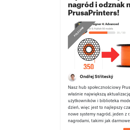
nagród i odznak 
PrusaPrinters!
,
OGŁOSZENIA
POLECANE
Ondřej Stříteský
Nasz hub społecznościowy Prus
właśnie największą aktualizacj
użytkowników i biblioteka model
dzień, więc jest to najlepszy c
nowe systemy nagród, jeden z r
nagrodami, takimi jak darmow