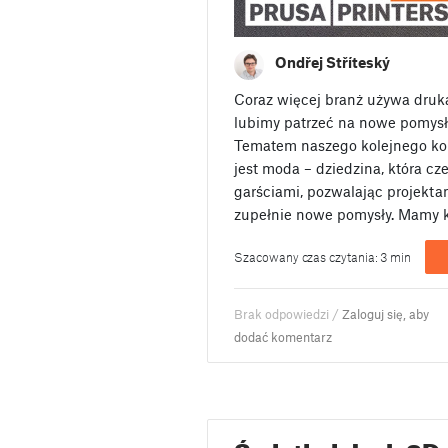
Ondřej Stříteský
Coraz więcej branż używa druk
lubimy patrzeć na nowe pomysł
Tematem naszego kolejnego ko
jest moda – dziedzina, która cz
garściami, pozwalając projekta
zupełnie nowe pomysły. Mamy k
Szacowany czas czytania: 3 min
Brak odpowiedzi /
Zaloguj się, aby
dodać komentarz