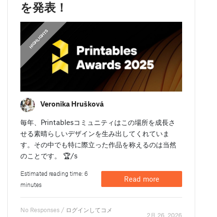
を発表！
,
HIGHLIGHTS
HIGHLIGHTS
Veronika Hrušková
毎年、Printablesコミュニティはこの場所を成長さ
せる素晴らしいデザインを生み出してくれていま
す。その中でも特に際立った作品を称えるのは当然
のことです。 🏆/s
Estimated reading time: 6
Read more
minutes
No Responses /
ログインしてコメ
2月 26. 2026