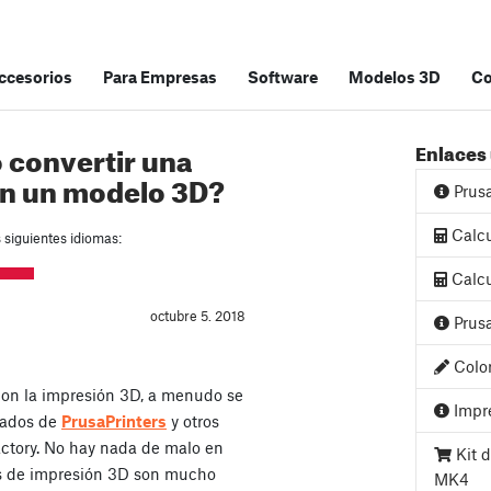
accesorios
Para Empresas
Software
Modelos 3D
C
 convertir una
Enlaces 
en un modelo 3D?
Prus
Calcu
s siguientes idiomas:
Calcu
octubre 5. 2018
Prusa
Color
on la impresión 3D, a menudo se
Impre
gados de
PrusaPrinters
y otros
ctory. No hay nada de malo en
Kit d
es de impresión 3D son mucho
MK4