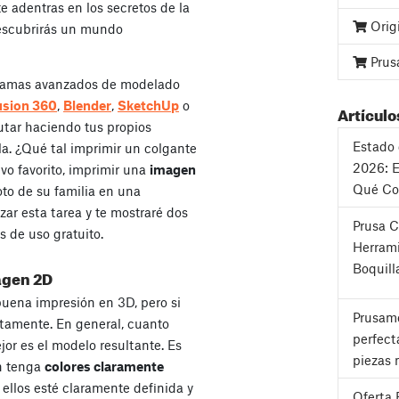
 adentras en los secretos de la
Orig
descubrirás un mundo
Prus
gramas avanzados de modelado
usion 360
,
Blender
,
SketchUp
o
Artículo
utar haciendo tus propios
Estado 
a. ¿Qué tal imprimir un colgante
2026: E
ivo favorito, imprimir una
imagen
Qué Co
foto de su familia en una
izar esta tarea y te mostraré dos
Prusa 
s de uso gratuito.
Herrami
Boquill
agen 2D
uena impresión en 3D, pero si
Prusame
atamente. En general, cuanto
perfect
r es el modelo resultante. Es
piezas 
n tenga
colores claramente
 ellos esté claramente definida y
Oferta 