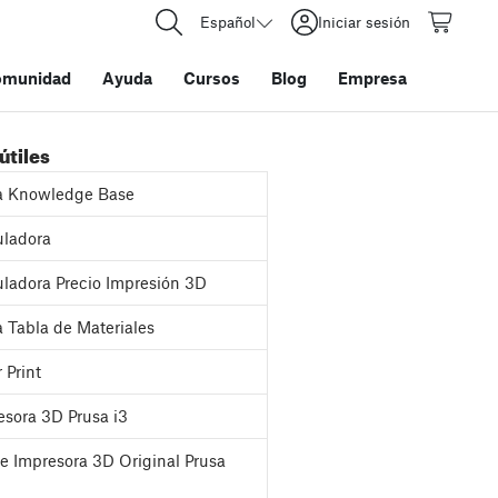
Español
Iniciar sesión
omunidad
Ayuda
Cursos
Blog
Empresa
útiles
a Knowledge Base
ladora
ladora Precio Impresión 3D
 Tabla de Materiales
 Print
sora 3D Prusa i3
e Impresora 3D Original Prusa