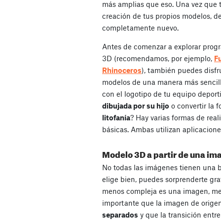
más amplias que eso. Una vez que te
creación de tus propios modelos, 
completamente nuevo.
Antes de comenzar a explorar pro
3D (recomendamos, por ejemplo,
F
Rhinoceros
), también puedes disfr
modelos de una manera más sencill
con el logotipo de tu equipo deport
dibujada por su hijo
o convertir la 
litofanía
? Hay varias formas de real
básicas. Ambas utilizan aplicacione
Modelo 3D a partir de una im
No todas las imágenes tienen una b
elige bien, puedes sorprenderte gr
menos compleja es una imagen, mejo
importante que la imagen de orige
separados
y que la transición entre