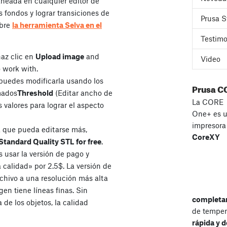
aneada en cualquier editor de
s fondos y lograr transiciones de
Prusa S
abre
la herramienta Selva en el
Testimo
haz clic en
Upload image
and
Video
 work with.
puedes modificarla usando los
Prusa C
mados
Threshold
(Editar ancho de
La CORE
s valores para lograr el aspecto
One+ es 
impresor
 que pueda editarse más,
CoreXY
tandard Quality STL for free
.
 usar la versión de pago y
 calidad» por 2.5$. La versión de
rchivo a una resolución más alta
gen tiene líneas finas. Sin
completa
de los objetos, la calidad
de temper
rápida y d