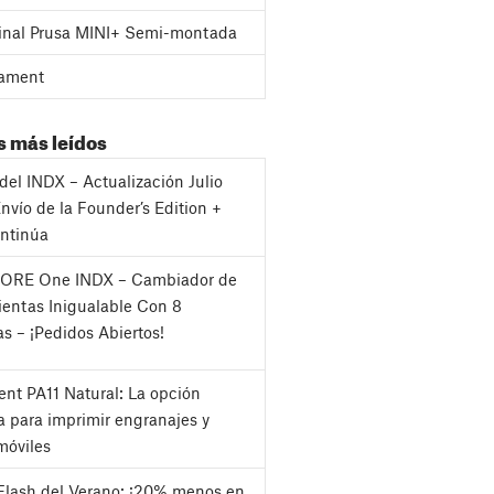
inal Prusa MINI+ Semi-montada
ament
s más leídos
del INDX – Actualización Julio
nvío de la Founder’s Edition +
ntinúa
CORE One INDX – Cambiador de
entas Inigualable Con 8
as – ¡Pedidos Abiertos!
nt PA11 Natural: La opción
a para imprimir engranajes y
móviles
Flash del Verano: ¡20% menos en