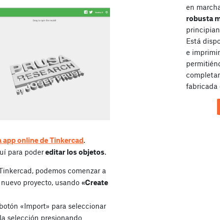
en marcha 
robusta 
principian
Está disp
e imprimir
permitién
completam
fabricada 
a app online de Tinkercad
.
uí para poder
editar los objetos
.
n Tinkercad, podemos comenzar a
n nuevo proyecto, usando
«Create
l botón «Import» para seleccionar
 la selección presionando