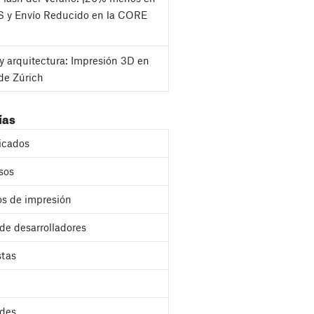
S y Envío Reducido en la CORE
y arquitectura: Impresión 3D en
de Zúrich
ías
cados
sos
s de impresión
 de desarrolladores
stas
des