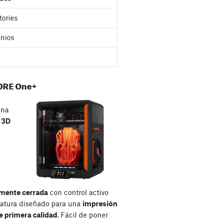
tories
nios
ORE One+
una
a
3D
mente cerrada
con control activo
atura diseñado para una
impresión
e primera calidad
. Fácil de poner