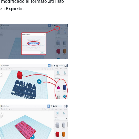
modificado al formato .stl listo
de
«Export»
.