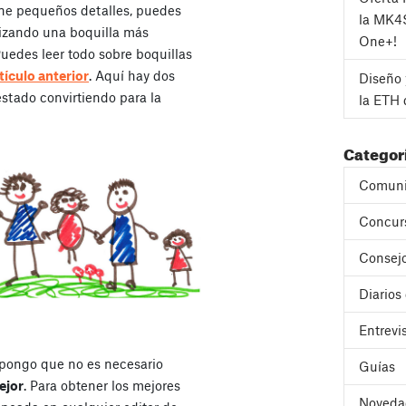
ene pequeños detalles, puedes
la MK4
lizando una boquilla más
One+!
edes leer todo sobre boquillas
tículo anterior
. Aquí hay dos
Diseño 
tado convirtiendo para la
la ETH 
Categor
Comuni
Concur
Consejo
Diarios
Entrevi
pongo que no es necesario
Guías
ejor
. Para obtener los mejores
Noveda