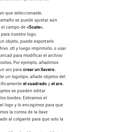
vo que seleccionaste,
tamaño se puede ajustar aún
 el campo de
«Scale»
.
para nuestro logo.
n objeto, puede exportarlo
o .stl y luego imprimirlo, o usar
kercad para modificar el archivo
isitos. Por ejemplo, añadimos
 un aro para
crear un llavero
.
 de un logotipo, añade objetos del
cíficamente
el cuadrado
y
el aro
,
bjetos se pueden editar
los bordes. Estiramos el
del logo y lo encogimos para que
mos la correa de la llave
do al colgante para que solo la