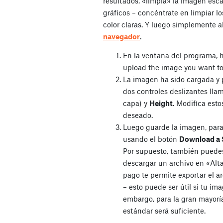
resultados, «limpia» la imagen esc
gráficos – concéntrate en limpiar lo
color claras. Y luego simplemente 
navegador
.
En la ventana del programa, 
upload the image you want to
La imagen ha sido cargada y 
dos controles deslizantes lla
capa) y
Height
. Modifica esto
deseado.
Luego guarde la imagen, para
usando el botón
Download a S
Por supuesto, también puedes
descargar un archivo en «Alta
pago te permite exportar el a
– esto puede ser útil si tu ima
embargo, para la gran mayoría 
estándar será suficiente.