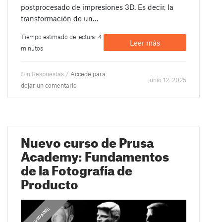
postprocesado de impresiones 3D. Es decir, la
transformación de un…
Tiempo estimado de lectura: 4
Leer más
minutos
Sin Respuestas /
Accede para
junio 12. 2025
dejar un comentario
Nuevo curso de Prusa
Academy: Fundamentos
de la Fotografía de
Producto
,
,
,
COMUNICADOS
COMUNICADOS
NOVEDADES
NOVEDADES