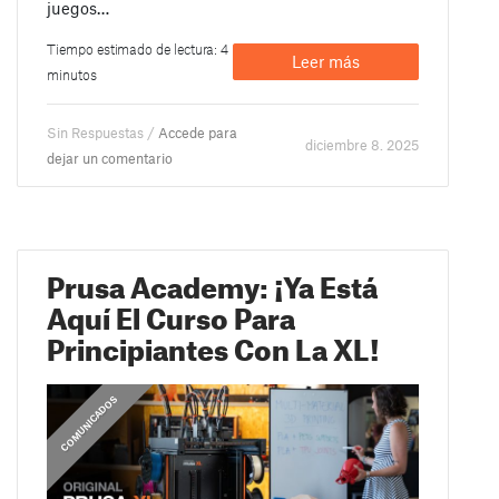
juegos…
Tiempo estimado de lectura: 4
Leer más
minutos
Sin Respuestas /
Accede para
diciembre 8. 2025
dejar un comentario
Prusa Academy: ¡Ya Está
Aquí El Curso Para
Principiantes Con La XL!
,
COMUNICADOS
COMUNICADOS