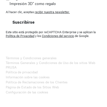
Impresión 3D" como regalo
Al hacer clic, aceptas
recibir nuestra newsletter.
Suscribirse
Este sitio está protegido por reCAPTCHA Enterprise y se aplican la
Política de Privacidad
y los
Condiciones del servicio
de Google.
Términos y Condiciones generales
Términos Generales y Condiciones de Uso de los sitios Web
PRUSA
Política de privacidad
Información sobre las cookies
Política de Reclamaciones de los Clientes
Página de Estado de los Sitios Web
Configuración de las cookies