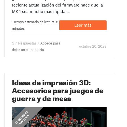
reciente actualización del firmware hace que la
MK4 sea mucho más rápida….
Tiempo estimado de lectura: 5
Leer más
minutos
Sin Respuestas /
Accede para
octubre 20. 2023
dejar un comentario
Ideas de impresión 3D:
Accesorios para juegos de
guerra y de mesa
C
O
N
S
E
J
S
D
E
I
M
P
R
E
S
I
Ó
O
N