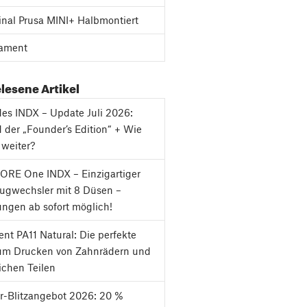
inal Prusa MINI+ Halbmontiert
ament
lesene Artikel
es INDX – Update Juli 2026:
 der „Founder’s Edition“ + Wie
 weiter?
ORE One INDX – Einzigartiger
ugwechsler mit 8 Düsen –
ungen ab sofort möglich!
nt PA11 Natural: Die perfekte
um Drucken von Zahnrädern und
chen Teilen
-Blitzangebot 2026: 20 %