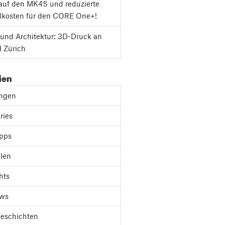
auf den MK4S und reduzierte
dkosten für den CORE One+!
und Architektur: 3D-Druck an
 Zürich
ien
ungen
ries
ipps
len
hts
ews
Geschichten