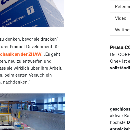
Refere
Video
Wettbe
zu denken, bevor sie drucken“,
Prusa C
cturer Product Development für
chanik an der ZHAW
. „Es geht
Der COR
cken, neu zu entwerfen und
One+ ist 
vollständ
s sie wirklich über ihre Arbeit,
n, beim ersten Versuch ein
n, nachdenken.“
geschlos
aktiver K
höchste
D
entwickel