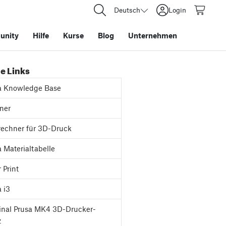
Deutsch
Login
nity
Hilfe
Kurse
Blog
Unternehmen
e Links
a Knowledge Base
ner
rechner für 3D-Druck
 Materialtabelle
 Print
 i3
inal Prusa MK4 3D-Drucker-
z