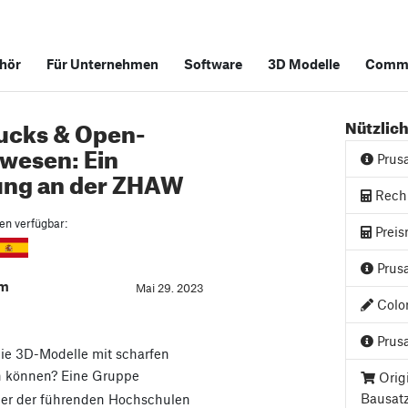
hör
Für Unternehmen
Software
3D Modelle
Commu
rucks & Open-
Nützlich
wesen: Ein
Prus
rung an der ZHAW
Rech
hen verfügbar:
Preis
Prusa
am
Mai 29. 2023
Color
Prusa
Sie 3D-Modelle mit scharfen
n können? Eine Gruppe
Orig
Bausat
iner der führenden Hochschulen