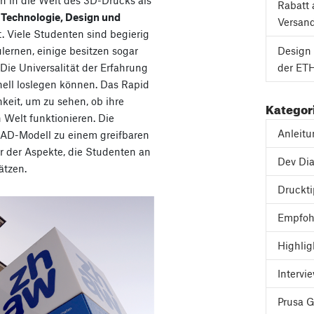
Rabatt 
 Technologie, Design und
Versan
. Viele Studenten sind begierig
lernen, einige besitzen sogar
Design 
ie Universalität der Erfahrung
der ETH
nell loslegen können. Das Rapid
hkeit, um zu sehen, ob ihre
Kategor
 Welt funktionieren. Die
Anleit
CAD-Modell zu einem greifbaren
r der Aspekte, die Studenten an
Dev Dia
ätzen.
Druckt
Empfoh
Highlig
Intervi
Prusa 