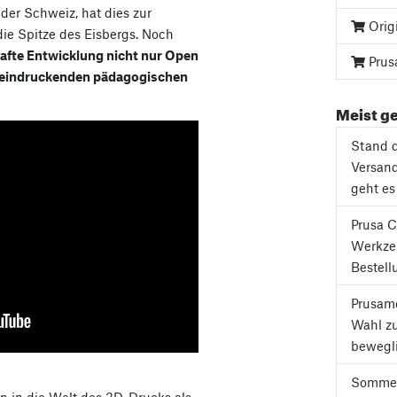
der Schweiz, hat dies zur
Orig
die Spitze des Eisbergs. Noch
afte Entwicklung nicht nur Open
Prus
beeindruckenden pädagogischen
Meist ge
Stand d
Versand
geht es
Prusa C
Werkze
Bestell
Prusame
Wahl z
bewegli
Sommer
 in die Welt des 3D-Drucks als