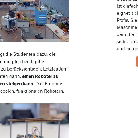
ist einfa
eignet sic
Profis. Si
Maschin
dem Sie I
selbst zu
und herges
gt die Studenten dazu, die
n und gleichzeitig die
zu berücksichtigen. Letztes Jahr
nten darin,
einen Roboter zu
en steigen kann
. Das Ergebnis
coolen, funktionalen Robotern.