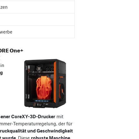
nzen
werbe
ORE One+
E
ein
ig
sener CoreXY-3D-Drucker
mit
ammer-Temperaturregelung, der für
ruckqualität und Geschwindigkeit
t wurde
. Diese
robuste Maschine