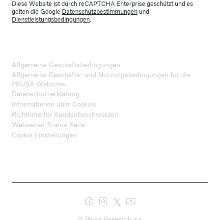
Diese Website ist durch reCAPTCHA Enterprise geschützt und es
gelten die Google
Datenschutzbestimmungen
und
Dienstleistungsbedingungen
.
Allgemeine Geschäftsbedingungen
Allgemeine Geschäfts- und Nutzungsbedingungen für die
PRUSA-Websites
Datenschutzerklärung
Informationen über Cookies
Richtlinie für Kundenbeschwerden
Webseiten Status Seite
Cookie Einstellungen
© Prusa Research a.s.