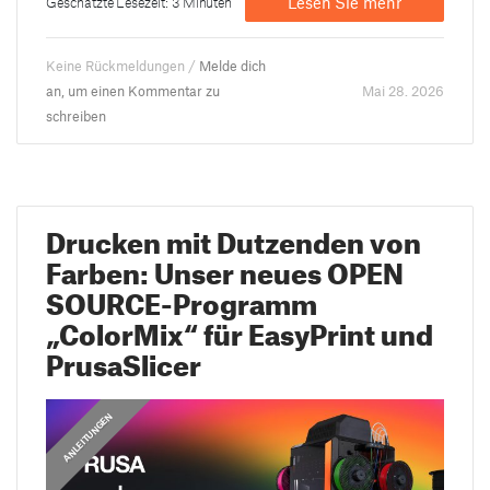
Lesen Sie mehr
Geschätzte Lesezeit: 3 Minuten
Keine Rückmeldungen /
Melde dich
an, um einen Kommentar zu
Mai 28. 2026
schreiben
Drucken mit Dutzenden von
Farben: Unser neues OPEN
SOURCE-Programm
„ColorMix“ für EasyPrint und
PrusaSlicer
,
ANLEITUNGEN
ANLEITUNGEN