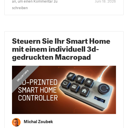
an, um einen Kommentar zu
Juni 18. 2026
schreiben
Steuern Sie Ihr Smart Home
mit einem individuell 3d-
gedruckten Macropad
,
ANLEITUNGEN
DRUCKTIPPS
Michal Zoubek