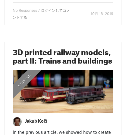
No Responses /
ログインしてコメ
10月 18. 2019
ントする
3D printed railway models,
part II: Trains and buildings
カテゴリーなし
Jakub Kočí
In the previous article, we showed how to create