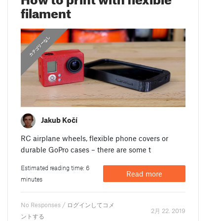
filament
,
カテゴリーなし
FEATURED
Jakub Kočí
RC airplane wheels, flexible phone covers or
durable GoPro cases – there are some t
Estimated reading time: 6
Read more
minutes
No Responses /
ログインしてコメ
2月 22. 2019
ントする