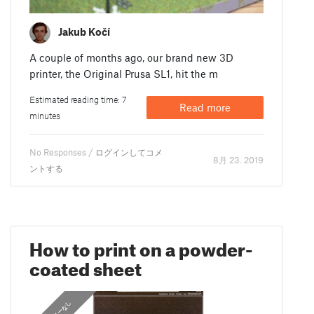
Jakub Kočí
A couple of months ago, our brand new 3D
printer, the Original Prusa SL1, hit the m
Estimated reading time: 7
Read more
minutes
No Responses /
ログインしてコメ
8月 23. 2019
ントする
How to print on a powder-
coated sheet