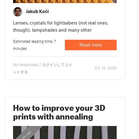
Jakub Kočí
Lenses, crystals for lightsabers (not real ones,
though), lampshades and many other
Estimated reading time: 7
Read more
minutes
No Responses /
ログインしてコメ
2月 14. 2020
ントする
How to improve your 3D
prints with annealing
カテゴリーなし