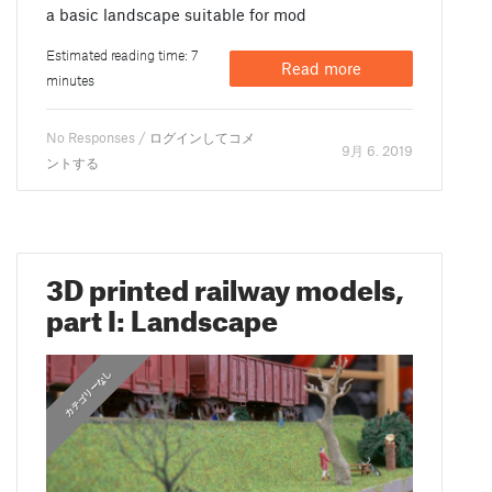
a basic landscape suitable for mod
Estimated reading time: 7
Read more
minutes
No Responses /
ログインしてコメ
9月 6. 2019
ントする
3D printed railway models,
part I: Landscape
カテゴリーなし