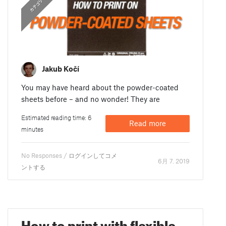
カテゴリーなし
Jakub Kočí
You may have heard about the powder-coated
sheets before – and no wonder! They are
Estimated reading time: 6
Read more
minutes
No Responses /
ログインしてコメ
6月 7. 2019
ントする
How to print with flexible