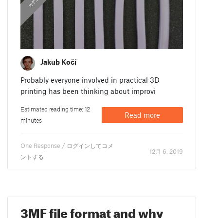
Jakub Kočí
Probably everyone involved in practical 3D
printing has been thinking about improvi
Estimated reading time: 12
Read more
minutes
One Response /
ログインしてコメ
12月 6. 2019
ントする
3MF file format and why