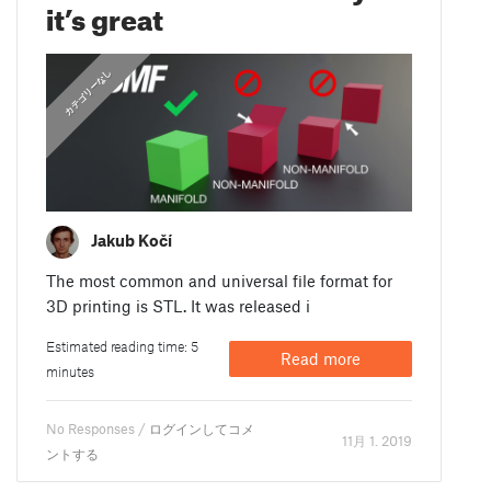
it’s great
カテゴリーなし
Jakub Kočí
The most common and universal file format for
3D printing is STL. It was released i
Estimated reading time: 5
Read more
minutes
No Responses /
ログインしてコメ
11月 1. 2019
ントする