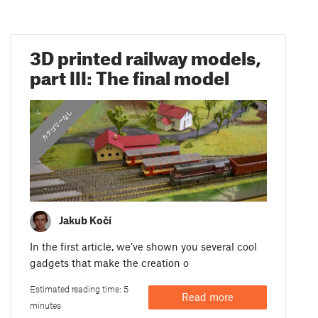
3D printed railway models,
part III: The final model
カテゴリーなし
Jakub Kočí
In the first article, we’ve shown you several cool
gadgets that make the creation o
Estimated reading time: 5
Read more
minutes