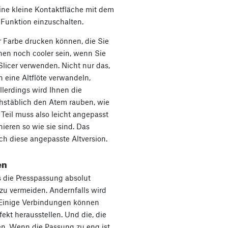
ine kleine Kontaktfläche mit dem
-Funktion einzuschalten.
er Farbe drucken können, die Sie
en noch cooler sein, wenn Sie
licer verwenden. Nicht nur das,
 eine Altflöte verwandeln,
llerdings wird Ihnen die
stäblich den Atem rauben, wie
 Teil muss also leicht angepasst
nieren so wie sie sind. Das
ch diese angepasste Altversion.
en
die Presspassung absolut
zu vermeiden. Andernfalls wird
. Einige Verbindungen können
ekt herausstellen. Und die, die
ben. Wenn die Passung zu eng ist