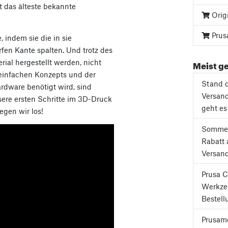
t das älteste bekannte
Orig
Prus
 indem sie die in sie
rfen Kante spalten. Und trotz des
Meist ge
ial hergestellt werden, nicht
 einfachen Konzepts und der
Stand d
ardware benötigt wird, sind
Versand
sere ersten Schritte im 3D-Druck
geht es
gen wir los!
Sommer
Rabatt 
Versan
Prusa C
Werkze
Bestell
Prusame