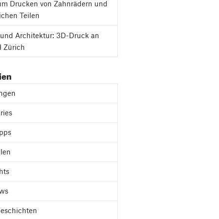
um Drucken von Zahnrädern und
chen Teilen
und Architektur: 3D-Druck an
 Zürich
ien
ungen
ries
ipps
len
hts
ews
Geschichten