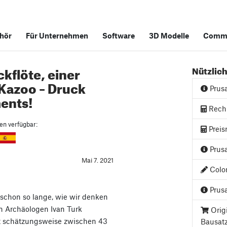
hör
Für Unternehmen
Software
3D Modelle
Commu
kflöte, einer
Nützlich
 Kazoo – Druck
Prus
ents!
Rech
hen verfügbar:
Preis
Prusa
Mai 7. 2021
Color
Prusa
 schon so lange, wie wir denken
n Archäologen Ivan Turk
Orig
st schätzungsweise zwischen 43
Bausat