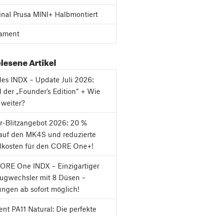
inal Prusa MINI+ Halbmontiert
ament
lesene Artikel
es INDX – Update Juli 2026:
 der „Founder’s Edition“ + Wie
 weiter?
-Blitzangebot 2026: 20 %
auf den MK4S und reduzierte
dkosten für den CORE One+!
ORE One INDX – Einzigartiger
ugwechsler mit 8 Düsen –
ungen ab sofort möglich!
nt PA11 Natural: Die perfekte