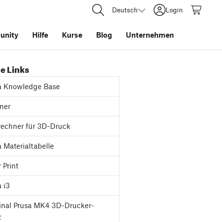
Deutsch
Login
nity
Hilfe
Kurse
Blog
Unternehmen
e Links
a Knowledge Base
ner
rechner für 3D-Druck
 Materialtabelle
 Print
 i3
inal Prusa MK4 3D-Drucker-
z