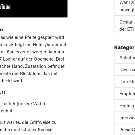
Wahl z
bewegli
Design 
te
der ETH
as wie eine Pfeife gespielt wird
stück folgt ein Hohlzylinder mit
Kategor
ene Töne erzeugt werden können.
Anleit
7 Löcher auf der Oberseite. Drei
rechte Hand. Zusätzlich befindet
Dev Dia
seite der Blockflöte, das mit
deckt wird.
Druckt
uts:
Empfoh
ls Loch 5 (unsere Wahl)
Highlig
Loch 4
Intervi
ut war es, die Griffweise zu
e die deutsche Griffweise
Prusa 