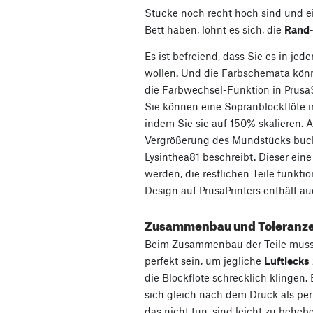
Stücke noch recht hoch sind und e
Bett haben, lohnt es sich, die
Rand
Es ist befreiend, dass Sie es in jed
wollen. Und die Farbschemata könn
die Farbwechsel-Funktion in PrusaS
Sie können eine Sopranblockflöte in
indem Sie sie auf 150% skalieren. A
Vergrößerung des Mundstücks buch
Lysinthea81 beschreibt. Dieser eine
werden, die restlichen Teile funktio
Design auf PrusaPrinters enthält au
Zusammenbau und Toleranz
Beim Zusammenbau der Teile muss 
perfekt sein, um jegliche
Luftlecks
die Blockflöte schrecklich klingen
sich gleich nach dem Druck als perf
das nicht tun, sind leicht zu behe