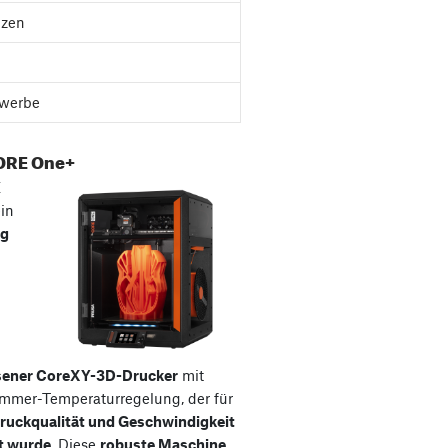
nzen
werbe
ORE One+
E
ein
ig
sener CoreXY-3D-Drucker
mit
ammer-Temperaturregelung, der für
ruckqualität und Geschwindigkeit
t wurde
. Diese
robuste Maschine