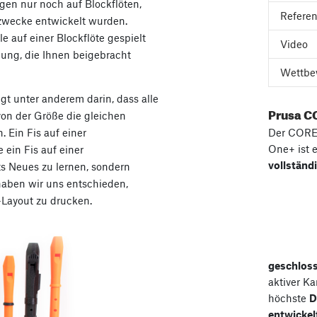
gen nur noch auf Blockflöten,
Refere
szwecke entwickelt wurden.
 auf einer Blockflöte gespielt
Video
dnung, die Ihnen beigebracht
Wettbe
egt unter anderem darin, dass alle
Prusa C
on der Größe die gleichen
. Ein Fis auf einer
Der COR
One+ ist 
 ein Fis auf einer
vollständ
ts Neues zu lernen, sondern
haben wir uns entschieden,
-Layout zu drucken.
geschlos
aktiver K
höchste
D
entwickel